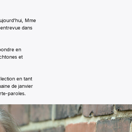
aujourd’hui, Mme
e entrevue dans
épondre en
chtones et
lection en tant
aine de janvier
rte-paroles.