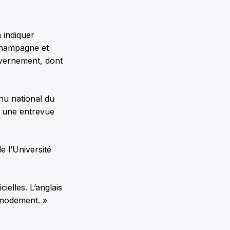
 indiquer
 Champagne et
uvernement, dont
enu national du
er une entrevue
e l’Université
ielles. L’anglais
mmodement. »