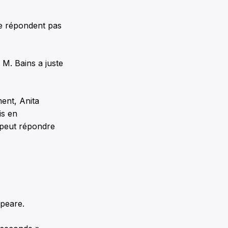
ne répondent pas
 M. Bains a juste
ment, Anita
is en
e peut répondre
speare.