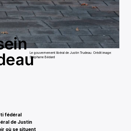
sein
deau
Le gouvernement libéral de Justin Trudeau. Crédit image:
Stéphane Bédard
ti fédéral
béral de Justin
r où se situent