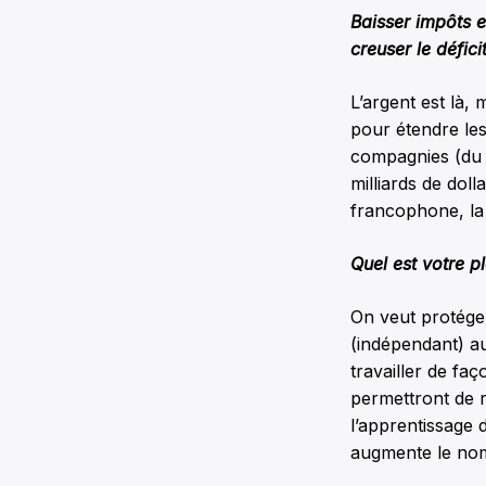
Baisser impôts e
creuser le défic
L’argent est là, 
pour étendre les
compagnies (du p
milliards de dol
francophone, la 
Quel est votre p
On veut protége
(indépendant) au
travailler de fa
permettront de 
l’apprentissage 
augmente le nom