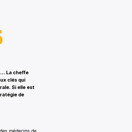
 … La cheffe
ux clés qui
le. Si elle est
tratégie de
r des médecins de