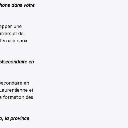
phone dans votre
lopper une
miers et de
nternationaux
ostsecondaire en
tsecondaire en
 Laurentienne et
e formation des
o, la province