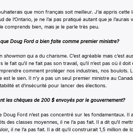
ouhaiterais que mon français soit meilleur. J’ai appris cette
d de l’Ontario, je ne l’ai pas pratiqué autant que je l’aurais v
 le comprends bien, mais je le parle très peu.
 que Doug Ford a bien faite comme premier ministre?
un
showman
qui a du charisme. C’est agréable mais c’est au
 le fait qu’il ne fait pas son travail, qu’il n’est pas où il doit 
mprendre comment protéger nos industries, nos boulots. Le
 est le sien. Il n’y a pas un seul premier ministre au Canada
bilité et d’insécurité pour lancer des élections.
ent les chèques de 200 $ envoyés par le gouvernement?
Doug Ford n’est pas concentré sur les fondamentaux. Il a d
ts des classes moyennes, il ne l’a pas fait. Il a dit qu’il mettra
r, il ne l’a pas fait. Il a dit qu’il construirait 1,5 million de 