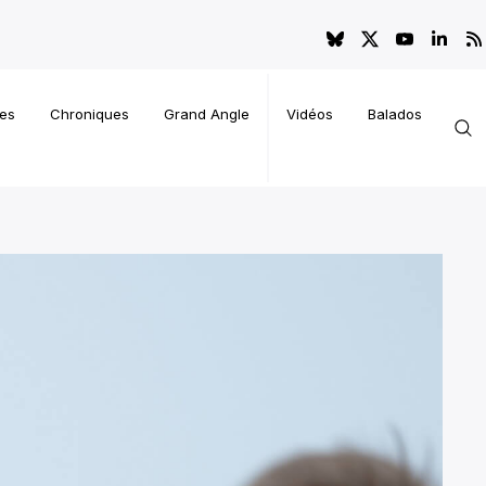
es
Chroniques
Grand Angle
Vidéos
Balados