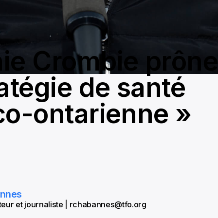
ie Crombie prône
ratégie de santé
co-ontarienne »
annes
eur et journaliste | rchabannes@tfo.org