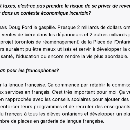
t taxes, n’est-ce pas prendre le risque de se priver de reve
it dans un contexte économique incertain?
mais Doug Ford le gaspille. Presque 2 milliards de dollars ont 
 ventes de bière dans les dépanneurs et 2 autres milliards 
rojet torontois de réaménagement) de la Place de l’Ontari
lars auraient pu être mieux utilisés et servir à développer 
santé, l’éducation ou encore rendre la vie plus abordable.
lan pour les francophones?
r la langue française. Ça commence par rétablir le commiss
x services en français. C’est très important pour moi. Ça ve
çon rapprochée avec les conseils scolaires pour ajouter des
renforcer leurs programmes et de recruter des enseignants.
du français à tous les élèves ontariens et développer un pla
bre de places en garderie de langue française.