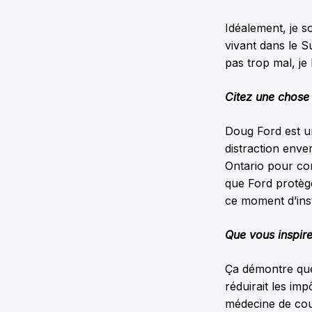
Idéalement, je s
vivant dans le Su
pas trop mal, je
Citez une chose
Doug Ford est 
distraction envers
Ontario pour co
que Ford protège
ce moment d’insta
Que vous inspir
Ça démontre que 
réduirait les impô
médecine de couloi