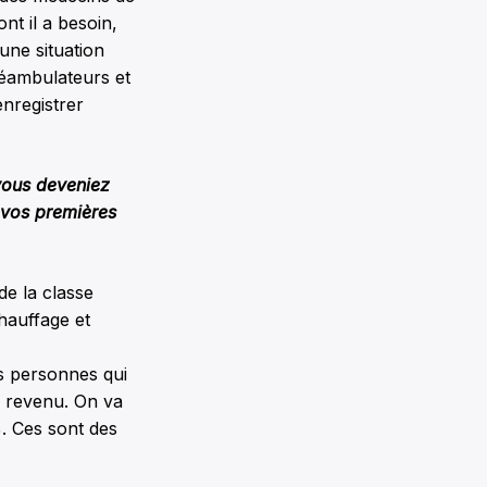
nt il a besoin,
une situation
éambulateurs et
nregistrer
 vous deveniez
t vos premières
de la classe
hauffage et
s personnes qui
e revenu. On va
%. Ces sont des