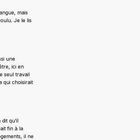
 langue, mais
oulu. Je le lis
ssi une
être, ici en
 seul travail
 qui choisirait
it qu’il
it fin à la
logements, il ne