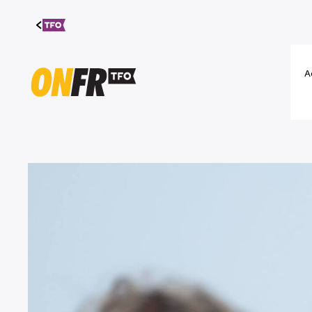
Aller au
contenu
A