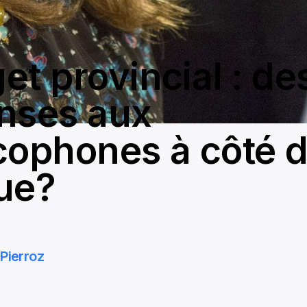
et provincial : de
nses aux
cophones à côté d
ue?
Pierroz