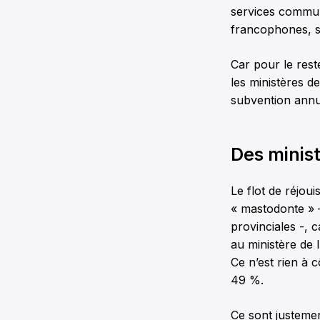
services commun
francophones, s
Car pour le res
les ministères d
subvention annue
Des minis
Le flot de réjou
« mastodonte » –
provinciales -, 
au ministère de 
Ce n’est rien à 
49 %.
Ce sont justemen