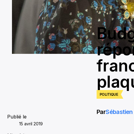
Budg
répo
fran
plaq
POLITIQUE
Par
Sébastien 
Publié le
15 avril 2019