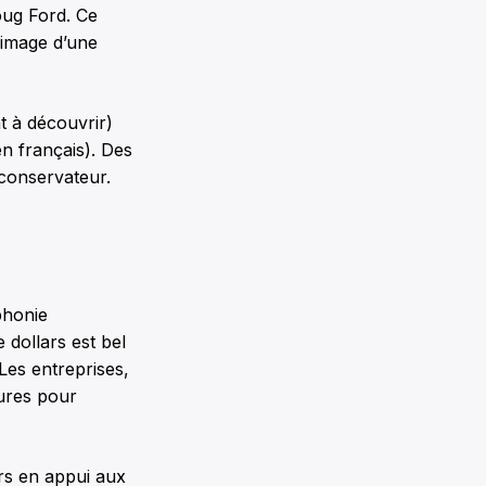
Doug Ford. Ce
’image d’une
t à découvrir)
en français). Des
-conservateur.
phonie
 dollars est bel
es entreprises,
ures pour
rs en appui aux