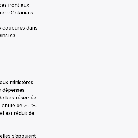
ces iront aux
anco-Ontariens.
es coupures dans
insi sa
deux ministères
es dépenses
dollars réservée
, chute de 36 %.
l est réduit de
elles s’appuient