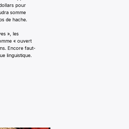
 dollars pour
faudra somme
ps de hache.
es », les
 comme « ouvert
ns. Encore faut-
e linguistique.