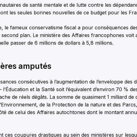
autaires de santé mentale et de lutte contre les dépendan
ont les seules bonnes nouvelles de ce budget pour les Fr
te, le fameux conservatisme fiscal a pour conséquences d
e second plan. Le ministère des Affaires francophones voit a
lle passer de 6 millions de dollars à 5,8 millions.
tères amputés
issances consécutives à l’augmentation de l’enveloppe des 
 l’Éducation et la Santé soit l’équivalent d’environ 70 % d
cache de réels dégâts. La somme de quasiment 1 milliard de 
l’Environnement, de la Protection de la nature et des Parcs
côté de celui des Affaires autochtones dont le montant annue
t ces coupures drastiques au sein des ministères sur lesqu