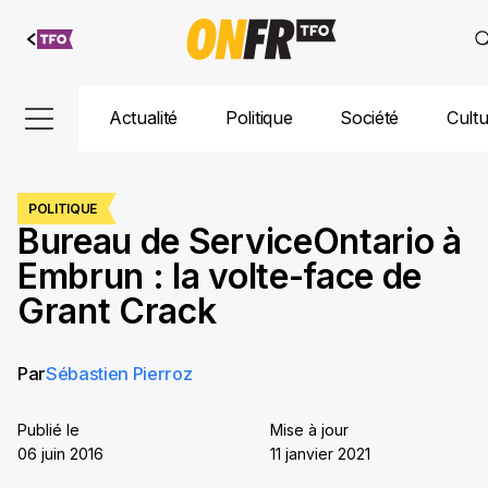
Aller au
contenu
Actualité
Politique
Société
Cult
POLITIQUE
Bureau de ServiceOntario à
Embrun : la volte-face de
Grant Crack
Par
Sébastien Pierroz
Publié le
Mise à jour
06 juin 2016
11 janvier 2021