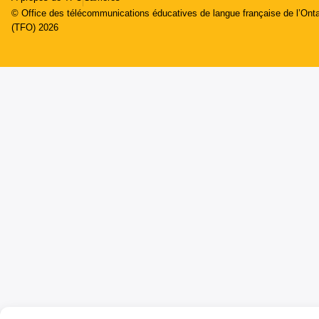
© Office des télécommunications éducatives de langue française de l’Onta
(TFO) 2026