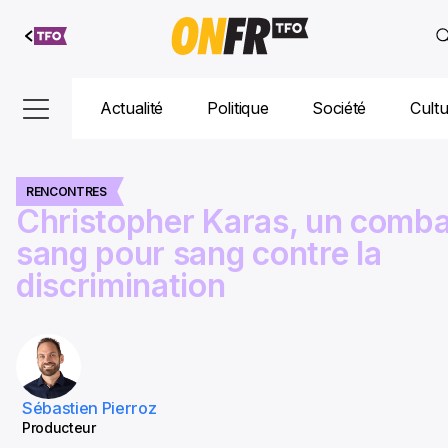
Aller au
contenu
Actualité
Politique
Société
Cult
RENCONTRES
Christopher Karas, un comba
sang pour sang contre la
discrimination
Sébastien Pierroz
Producteur