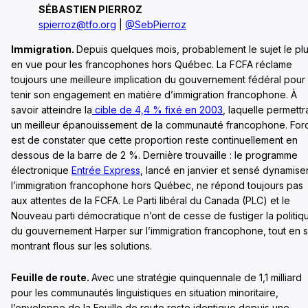
SÉBASTIEN PIERROZ
spierroz@tfo.org
|
@SebPierroz
Immigration.
Depuis quelques mois, probablement le sujet le pl
en vue pour les francophones hors Québec. La FCFA réclame
toujours une meilleure implication du gouvernement fédéral pour
tenir son engagement en matière d’immigration francophone. À
savoir atteindre la
cible de 4,4 % fixé en 2003
, laquelle permettra
un meilleur épanouissement de la communauté francophone. For
est de constater que cette proportion reste continuellement en
dessous de la barre de 2 %. Dernière trouvaille : le programme
électronique
Entrée Express
, lancé en janvier et sensé dynamise
l’immigration francophone hors Québec, ne répond toujours pas
aux attentes de la FCFA. Le Parti libéral du Canada (PLC) et le
Nouveau parti démocratique n’ont de cesse de fustiger la politiq
du gouvernement Harper sur l’immigration francophone, tout en 
montrant flous sur les solutions.
Feuille de route.
Avec une stratégie quinquennale de 1,1 milliard
pour les communautés linguistiques en situation minoritaire,
l’enveloppe de la Feuille de route reste identique depuis une