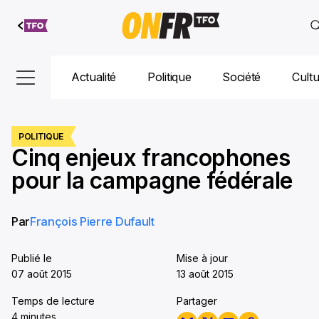
Aller au
contenu
Actualité
Politique
Société
Cult
POLITIQUE
Cinq enjeux francophones
pour la campagne fédérale
Par
François Pierre Dufault
Publié le
Mise à jour
07 août 2015
13 août 2015
Temps de lecture
Partager
4 minutes