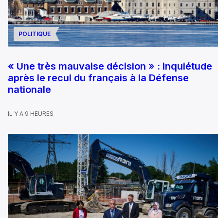
POLITIQUE
« Une très mauvaise décision » : inquiétude
après le recul du français à la Défense
nationale
IL Y A 9 HEURES