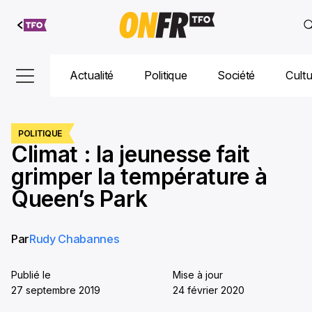
Aller au
contenu
Actualité
Politique
Société
Cult
POLITIQUE
Climat : la jeunesse fait
grimper la température à
Queen’s Park
Par
Rudy Chabannes
Publié le
Mise à jour
27 septembre 2019
24 février 2020