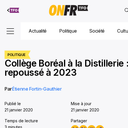
Aller au
contenu
Actualité
Politique
Société
Cult
POLITIQUE
Collège Boréal à la Distillerie 
repoussé à 2023
Par
Étienne Fortin-Gauthier
Publié le
Mise à jour
21 janvier 2020
21 janvier 2020
Temps de lecture
Partager
3 minutes