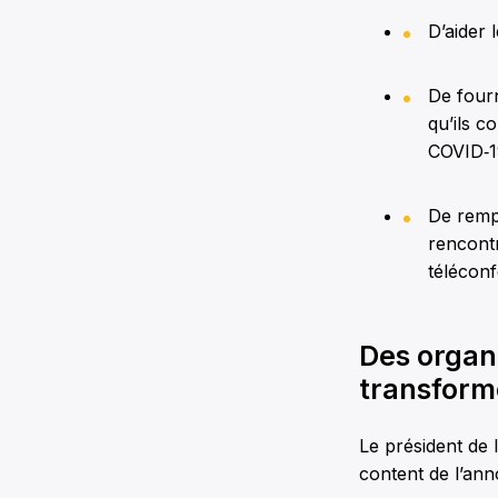
D’aider 
De fourn
qu’ils c
COVID‑1
De rempl
rencontr
téléconf
Des organ
transforme
Le président de 
content de l’ann