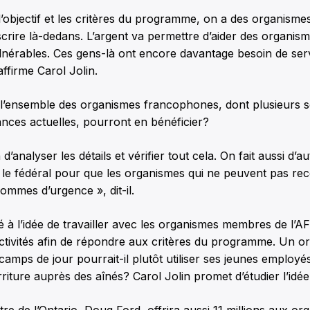
l’objectif et les critères du programme, on a des organism
scrire là-dedans. L’argent va permettre d’aider des organism
lnérables. Ces gens-là ont encore davantage besoin de ser
affirme Carol Jolin.
 l’ensemble des organismes francophones, dont plusieurs
ances actuelles, pourront en bénéficier?
 d’analyser les détails et vérifier tout cela. On fait aussi d
t le fédéral pour que les organismes qui ne peuvent pas re
ommes d’urgence », dit-il.
mé à l’idée de travailler avec les organismes membres de l’A
ctivités afin de répondre aux critères du programme. Un o
 camps de jour pourrait-il plutôt utiliser ses jeunes employé
rriture auprès des aînés? Carol Jolin promet d’étudier l’idée
tre de l’Ontario, Doug Ford, offrira aussi 11 millions aux o