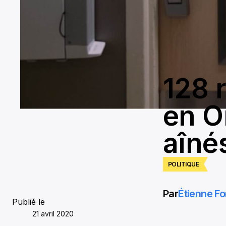
128 
en O
aîné
POLITIQUE
Par
Étienne Fo
Publié le
21 avril 2020