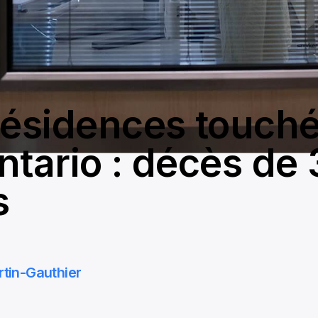
résidences touch
ntario : décès de
s
rtin-Gauthier