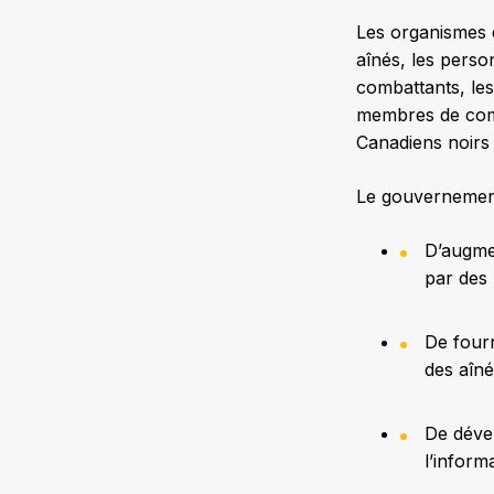
Les organismes 
aînés, les pers
combattants, les
membres de com
Canadiens noirs »
Le gouvernement
D’augmen
par des
De four
des aîn
De dével
l’inform