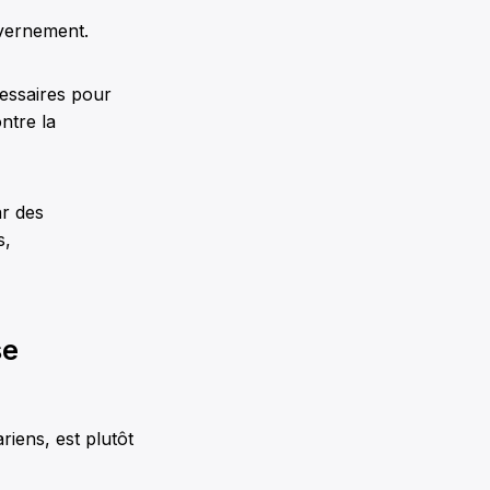
uvernement.
cessaires pour
ntre la
ar des
s,
se
riens, est plutôt