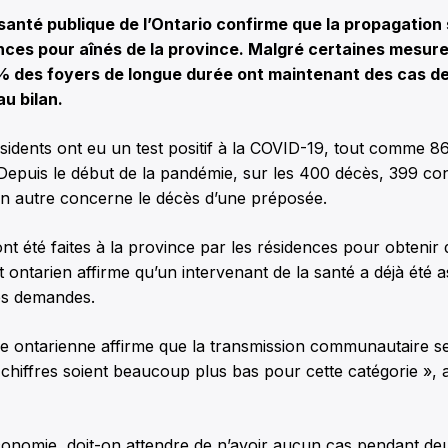
nté publique de l’Ontario confirme que la propagation 
nces pour aînés de la province. Malgré certaines mesur
% des foyers de longue durée ont maintenant des cas de
u bilan.
ésidents ont eu un test positif à la COVID-19, tout comme 
 Depuis le début de la pandémie, sur les 400 décès, 399 co
un autre concerne le décès d’une préposée.
 été faites à la province par les résidences pour obtenir d
ontarien affirme qu’un intervenant de la santé a déjà été 
es demandes.
ue ontarienne affirme que la transmission communautaire se
 chiffres soient beaucoup plus bas pour cette catégorie », a
économie, doit-on attendre de n’avoir aucun cas pendant d