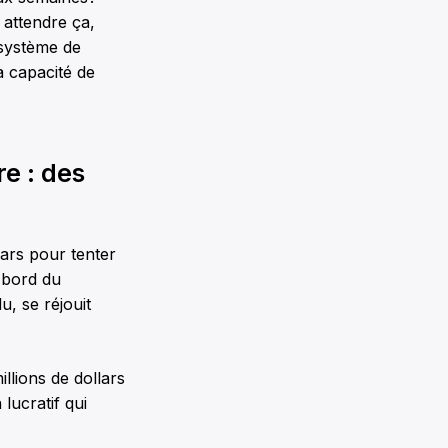
 attendre ça,
 système de
a capacité de
e : des
lars pour tenter
 bord du
u, se réjouit
llions de dollars
lucratif qui