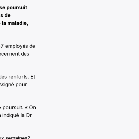
se poursuit
es de
 la maladie,
867 employés de
ncernent des
es renforts. Et
assigné pour
 poursuit. « On
 indiqué la Dr
eux semaines?