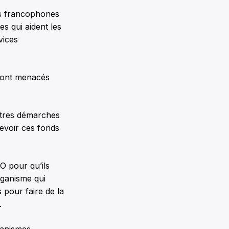
es francophones
es qui aident les
vices
 sont menacés
’autres démarches
cevoir ces fonds
FO pour qu’ils
rganisme qui
s pour faire de la
.
rganismes