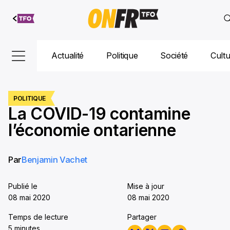
Aller au
contenu
Actualité
Politique
Société
Cult
POLITIQUE
La COVID-19 contamine
l’économie ontarienne
Par
Benjamin Vachet
Publié le
Mise à jour
08 mai 2020
08 mai 2020
Temps de lecture
Partager
5 minutes