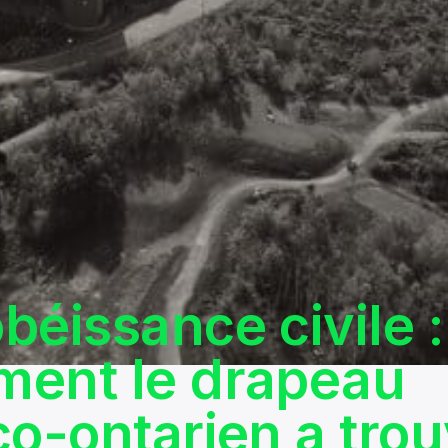
béissance civile :
ent le drapeau
co-ontarien a tro