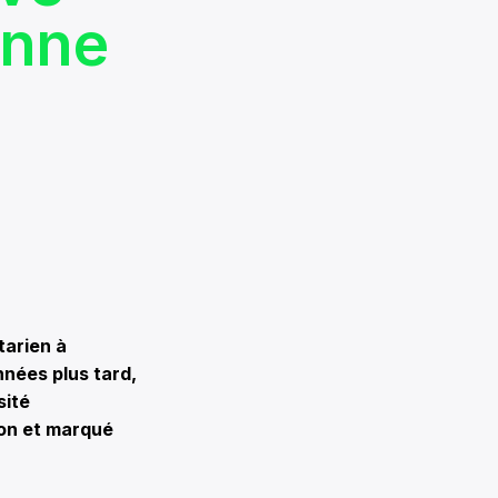
enne
tarien à
nées plus tard,
sité
ion et marqué