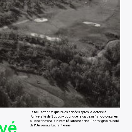
Il a fallu attendre quelques années après la victoire à
l'Université de Sudbury pour que le drapeau franco-ontarien
uvé
puisse flotter à l'Université Laurentienne. Photo: gracieuseté
de l'Université Laurentienne