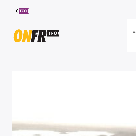
Aller au
contenu
A