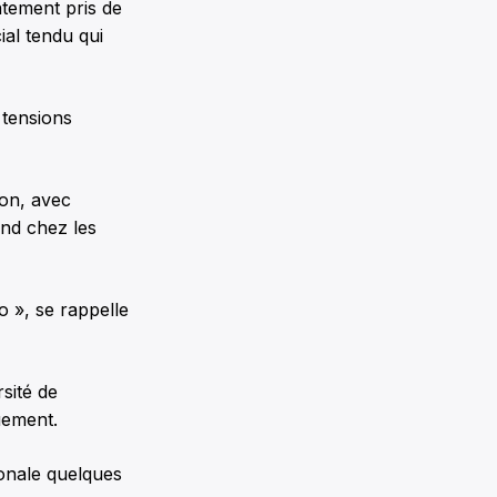
atement pris de
ial tendu qui
 tensions
ion, avec
nd chez les
o », se rappelle
sité de
quement.
tionale quelques