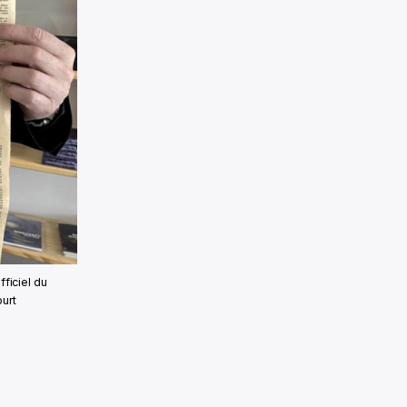
ficiel du
ourt