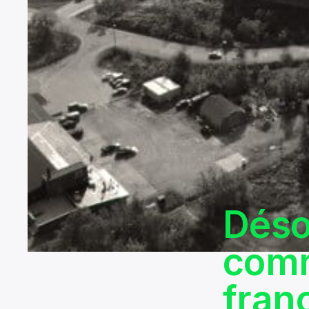
Déso
comm
fran