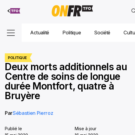
Aller au
contenu
Actualité
Politique
Société
Cult
POLITIQUE
Deux morts additionnels au
Centre de soins de longue
durée Montfort, quatre à
Bruyère
Par
Sébastien Pierroz
Publié le
Mise à jour