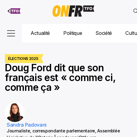
Aller au
contenu
Actualité
Politique
Société
Cult
ÉLECTIONS 2025
Doug Ford dit que son
français est « comme ci,
comme ça »
Sandra Padovani
Journaliste, correspondante parlementaire, Assemblée