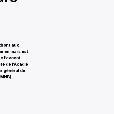
dront aux
ie en mars est
c l’avocat
été de l’Acadie
r général de
FMNB),