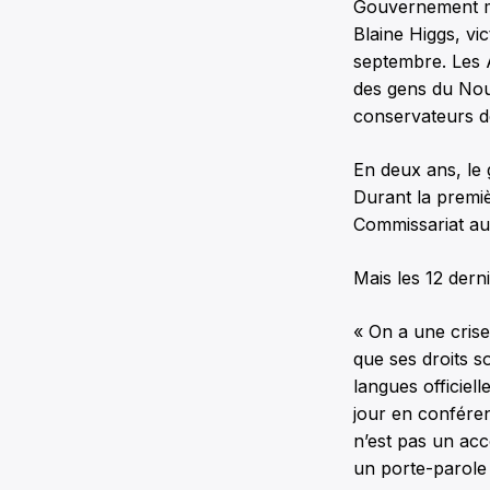
Gouvernement ma
Blaine Higgs, vi
septembre. Les 
des gens du Nouv
conservateurs d
En deux ans, le 
Durant la premiè
Commissariat aux
Mais les 12 dern
« On a une cris
que ses droits s
langues officiel
jour en conféren
n’est pas un acc
un porte-parole 