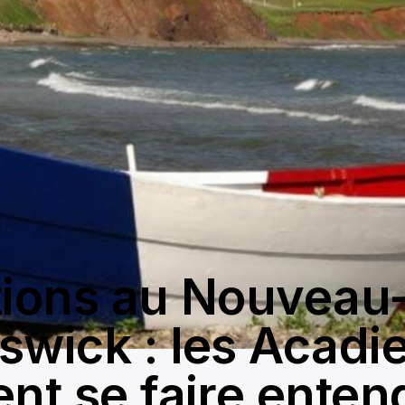
tions au Nouveau
swick : les Acadi
ent se faire enten