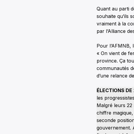
Quant au parti d
souhaite qu’ils 
vraiment à la co
par l’Alliance de
Pour l’AFMNB, le
« On vient de f
province. Ça to
communautés de 
d’une relance de
ÉLECTIONS DE 
les progressiste
Malgré leurs 22 
chiffre magique,
seconde position 
gouvernement. Ap