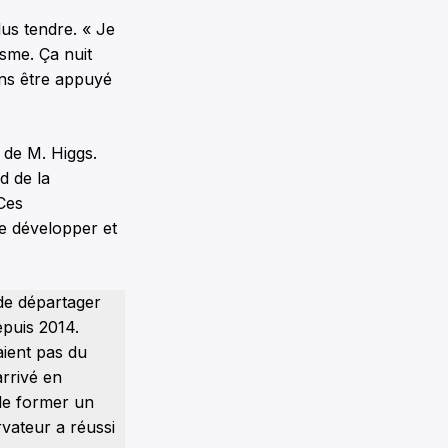
lus tendre. « Je
isme. Ça nuit
ans être appuyé
 de M. Higgs.
d de la
Ces
e développer et
de départager
epuis 2014.
aient pas du
arrivé en
 de former un
vateur a réussi