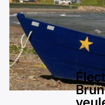
Élec
Brun
veul