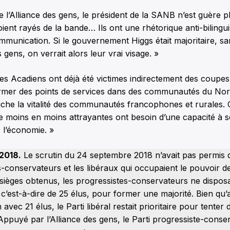
e l’Alliance des gens, le président de la SANB n’est guère p
soient rayés de la bande… Ils ont une rhétorique anti-bilingu
mmunication. Si le gouvernement Higgs était majoritaire, s
s gens, on verrait alors leur vrai visage. »
s Acadiens ont déjà été victimes indirectement des coupes
ermer des points de services dans des communautés du Nor
uche la vitalité des communautés francophones et rurales. 
moins en moins attrayantes ont besoin d’une capacité à s
 l’économie. »
2018.
Le scrutin du 24 septembre 2018 n’avait pas permis 
s-conservateurs et les libéraux qui occupaient le pouvoir d
sièges obtenus, les progressistes-conservateurs ne dispos
 c’est-à-dire de 25 élus, pour former une majorité. Bien qu’
avec 21 élus, le Parti libéral restait prioritaire pour tenter
puyé par l’Alliance des gens, le Parti progressiste-conser