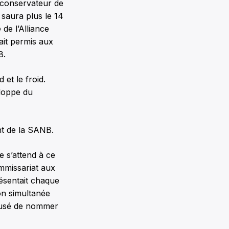
 conservateur de
 saura plus le 14
de l’Alliance
ait permis aux
8.
et le froid.
eloppe du
nt de la SANB.
 s’attend à ce
ommissariat aux
résentait chaque
on simultanée
efusé de nommer