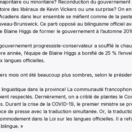
joritaire ou minoritaire? Reconduction du gouvernement
ctoire des libéraux de Kevin Vickers ou une surprise? On en
Acadiens dans leur ensemble se méfient comme de la peste 
eau-Brunswick. Ce parti opposé au bilinguisme officiel av
e Blaine Higgs de former le gouvernement à l’automne 201
gouvernement progressiste-conservateur a soufflé le chaud 
re année, l’équipe de Blaine Higgs a bonifié de 25 % l’env
 langues officielles.
iers mois ont été beaucoup plus sombres, selon le préside
e linguistique dans la province! La communauté francophone
oient respectés. Dernièrement, on a criblé de plaintes le C
les. Durant la crise de la COVID-19, le premier ministre se p
ce de presse avec la traduction simultanée. Or, la traducti
ommodement dans la Loi sur les langues officielles. Il a r
bilingue. »