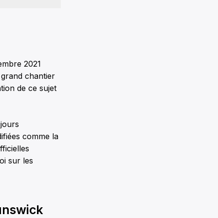
embre 2021
e grand chantier
tion de ce sujet
ujours
difiées comme la
ficielles
oi sur les
unswick