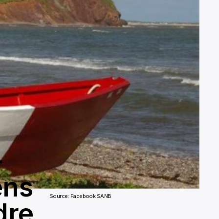
-
ens
Source: Facebook SANB
dre