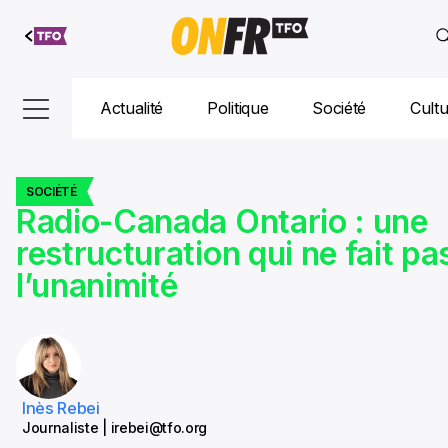
Aller au
contenu
Actualité
Politique
Société
Cult
SOCIÉTÉ
Radio-Canada Ontario : une
restructuration qui ne fait pa
l’unanimité
Inès Rebei
Journaliste | irebei@tfo.org