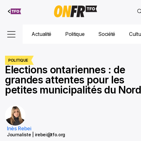
Aller au
contenu
Actualité
Politique
Société
Cult
POLITIQUE
Élections ontariennes : de
grandes attentes pour les
petites municipalités du Nor
Inès Rebei
Journaliste | irebei@tfo.org