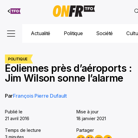
Aller au
contenu
Actualité
Politique
Société
Cult
POLITIQUE
Éoliennes près d’aéroports :
Jim Wilson sonne l’alarme
Par
François Pierre Dufault
Publié le
Mise à jour
21 avril 2016
18 janvier 2021
Temps de lecture
Partager
3 minutes