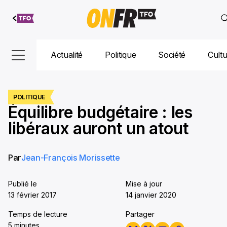
Aller au
contenu
Actualité
Politique
Société
Cult
POLITIQUE
Équilibre budgétaire : les
libéraux auront un atout
Par
Jean-François Morissette
Publié le
Mise à jour
13 février 2017
14 janvier 2020
Temps de lecture
Partager
5 minutes