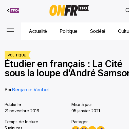
Aller au
contenu
Actualité
Politique
Société
Cult
POLITIQUE
Étudier en français : La Cité
sous la loupe d’André Samso
Par
Benjamin Vachet
Publié le
Mise à jour
21 novembre 2016
05 janvier 2021
Temps de lecture
Partager
5 minutes