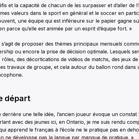
fis et la capacité de chacun de les surpasser et d’aller de l
es valeurs dans le sport en général et le soccer en particu
uvent, une équipe qui est inférieure sur le papier gagne sur
en parce qu’elle est animée par un esprit d’équipe fort. »
l s’agit de proposer des thèmes principaux mensuels comme 
dership ou encore la prise de décision optimale. Lesquels s
 rôles, des décortications de vidéos de matchs, des jeux de
res travaux de groupe, et cela autour du ballon rond dans 
ncophone.
e départ
 derrière une telle idée, l’ancien joueur évoque un constat 
rlant avec des jeunes ici, en Ontario, je me suis rendu com
qui apprend le français à l’école ne le pratique pas en dehor
 on ne développe pas la langue par manque de pratique. »