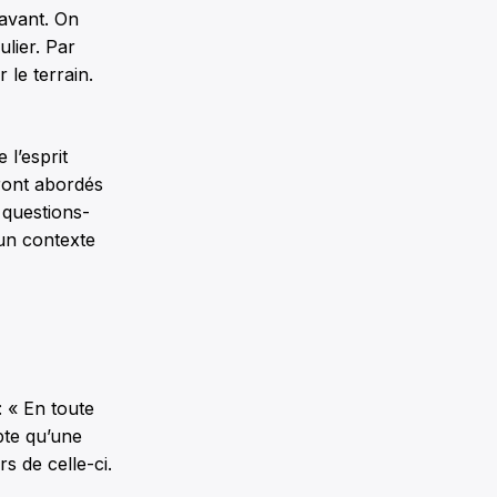
’avant. On
lier. Par
 le terrain.
l’esprit
eront abordés
 questions-
un contexte
: « En toute
pte qu’une
s de celle-ci.