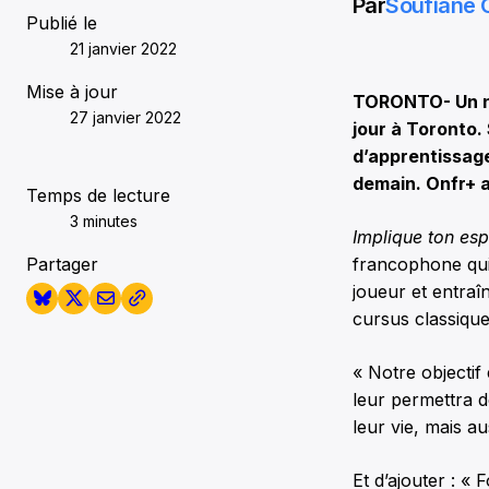
Par
Soufiane
Publié le
21 janvier 2022
Mise à jour
TORONTO- Un nou
27 janvier 2022
jour à Toronto. 
d’apprentissage
demain. Onfr+ a
Temps de lecture
3 minutes
Implique ton esp
Partager
francophone qui 
joueur et entraî
cursus classiqu
« Notre objectif
leur permettra d
leur vie, mais a
Et d’ajouter : « 