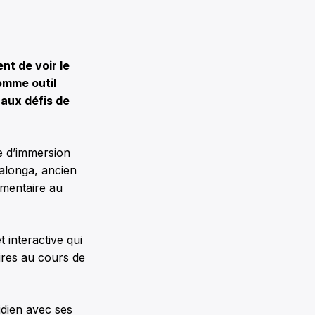
t de voir le
comme outil
 aux défis de
ve d’immersion
Malonga, ancien
émentaire au
 interactive qui
aires au cours de
tidien avec ses