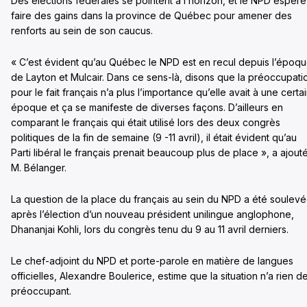
Des élections fédérales se pointent à l’horizon, et le NPD espère
faire des gains dans la province de Québec pour amener des
renforts au sein de son caucus.
« C’est évident qu’au Québec le NPD est en recul depuis l’époq
de Layton et Mulcair. Dans ce sens-là, disons que la préoccupati
pour le fait français n’a plus l’importance qu’elle avait à une certa
époque et ça se manifeste de diverses façons. D’ailleurs en
comparant le français qui était utilisé lors des deux congrès
politiques de la fin de semaine (9 -11 avril), il était évident qu’au
Parti libéral le français prenait beaucoup plus de place », a ajout
M. Bélanger.
La question de la place du français au sein du NPD a été soulev
après l’élection d’un nouveau président unilingue anglophone,
Dhananjai Kohli, lors du congrès tenu du 9 au 11 avril derniers.
Le chef-adjoint du NPD et porte-parole en matière de langues
officielles, Alexandre Boulerice, estime que la situation n’a rien d
préoccupant.