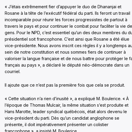
« J’étais extrêmement fier d’appuyer le duo de Dhananjai et
Rosane à la tête de l’exécutif fédéral du parti. Ils feront un travail
incomparable pour réunir les forces progressistes de partout à
travers le pays et pour continuer le combat pour faciliter la vie d
gens. Pour le NPD, c’est essentiel qu’un des deux membres du d
présidentiel soit francophone. C’est ainsi que Rosane a été élue
vice-présidente. Nous avons inscrit ces règles il y a longtemps a
sein de notre constitution et nous sommes fiers de continuer à
valoriser la langue française et de nous battre pour protéger le fa
français au pays », a déclaré le député néo-démocrate dans un
courriel.
Il ajoute que ce n’est pas la première fois que cela se produit.
« Cette situation n’a rien d’inusité », a expliqué M. Boulerice. « À
l’époque de Thomas Mulcair, la même situation s’est produite et
Hans Marotte, leader syndical québécois, était alors devenu le
vice-président du parti. Dès qu’un candidat anglophone se
présente, il doit impérativement présenter un colistier
francophone », a insisté M. Boulerice.