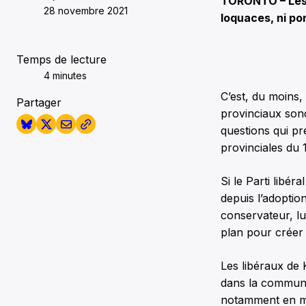
TORONTO – Les p
28 novembre 2021
loquaces, ni po
Temps de lecture
4 minutes
C’est, du moins,
Partager
provinciaux sond
questions qui p
provinciales du 1
Si le Parti libé
depuis l’adoption
conservateur, lu
plan pour créer 
Les libéraux de 
dans la communa
notamment en mat