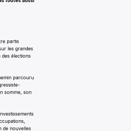
as toutes aussi
re partis
sur les grandes
 des élections
 chemin parcouru
gressiste-
 en somme, son
’investissements
ccupations,
n de nouvelles