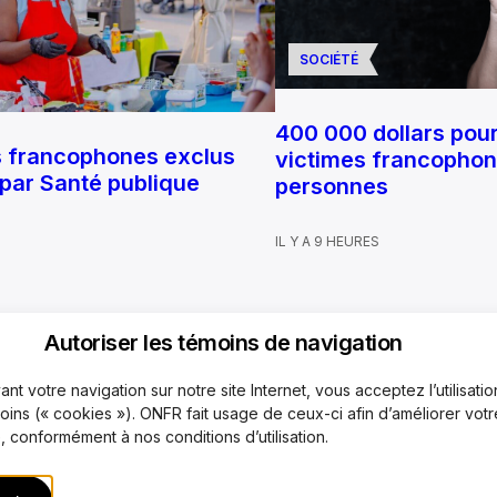
SOCIÉTÉ
400 000 dollars pour
s francophones exclus
victimes francophone
 par Santé publique
personnes
IL Y A 9 HEURES
Autoriser les témoins de navigation
nt votre navigation sur notre site Internet, vous acceptez l’utilisati
quipe
Mécanisme de plaintes
Code de déontologie
Rejoi
moins (« cookies »). ONFR fait usage de ceux-ci afin d’améliorer votr
 conformément à nos conditions d’utilisation.