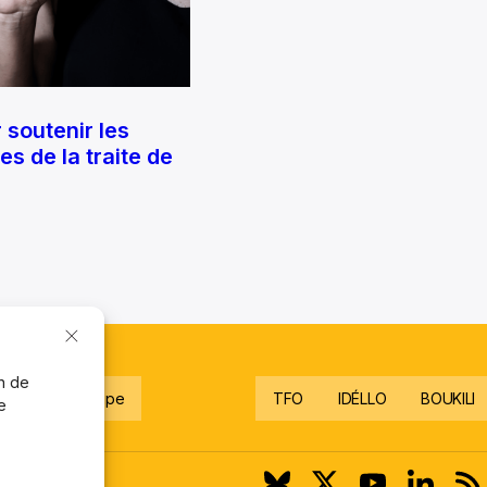
 soutenir les
s de la traite de
on de
gnez notre équipe
TFO
IDÉLLO
BOUKILI
e