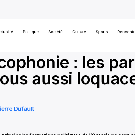
ctualité
Politique
Société
Culture
Sports
Rencontr
cophonie : les par
tous aussi loquac
ierre Dufault