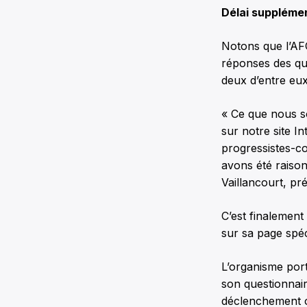
Délai suppléme
Notons que l’AFO
réponses des qua
deux d’entre eu
« Ce que nous so
sur notre site I
progressistes-c
avons été raison
Vaillancourt, pr
C’est finalement
sur sa page spé
L’organisme port
son questionnair
déclenchement of