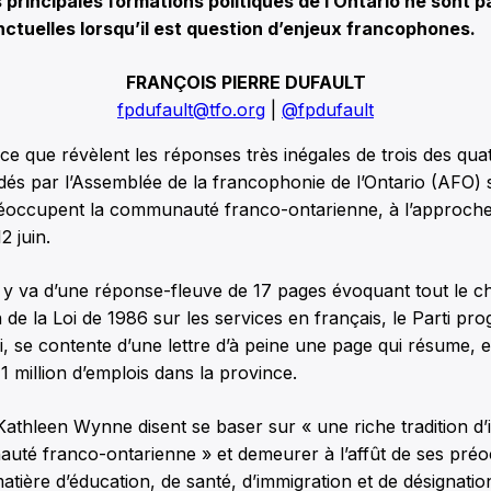
rincipales formations politiques de l’Ontario ne sont p
nctuelles lorsqu’il est question d’enjeux francophones.
FRANÇOIS PIERRE DUFAULT
fpdufault@tfo.org
|
@fpdufault
 ce que révèlent les réponses très inégales de trois des quat
és par l’Assemblée de la francophonie de l’Ontario (AFO) 
réoccupent la communauté franco-ontarienne, à l’approche
2 juin.
ral y va d’une réponse-fleuve de 17 pages évoquant tout le
 de la Loi de 1986 sur les services en français, le Parti pro
i, se contente d’une lettre d’à peine une page qui résume,
1 million d’emplois dans la province.
Kathleen Wynne disent se baser sur « une riche tradition d
uté franco-ontarienne » et demeurer à l’affût de ses préo
ière d’éducation, de santé, d’immigration et de désignatio