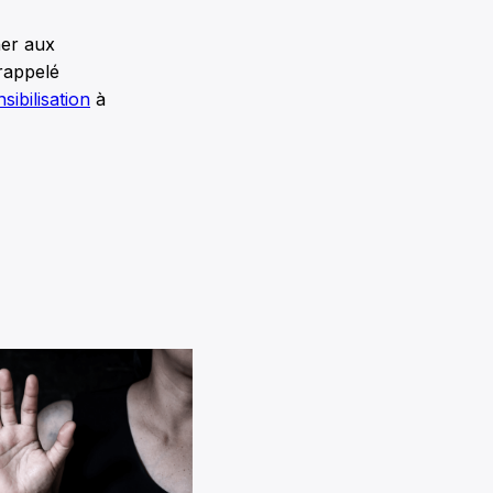
ner aux
 rappelé
ibilisation
à