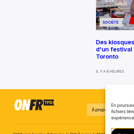
SOCIÉTÉ
Des kiosque
d'un festival
Toronto
IL Y A 8 HEURES
En poursuiva
À propos
Notre é
fichiers té
expérience,