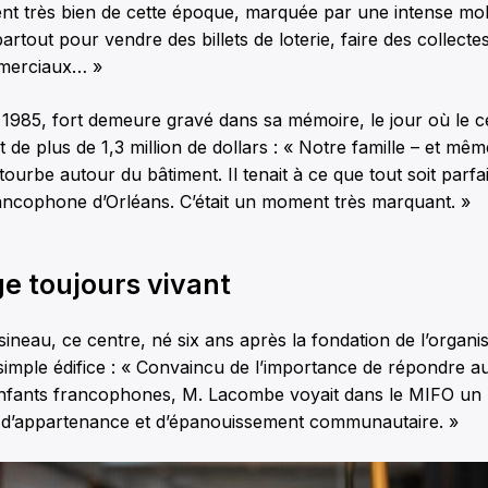
ient très bien de cette époque, marquée par une intense mobi
artout pour vendre des billets de loterie, faire des collect
mmerciaux… »
1985, fort demeure gravé dans sa mémoire, le jour où le c
 de plus de 1,3 million de dollars : « Notre famille – et mêm
ourbe autour du bâtiment. Il tenait à ce que tout soit parfai
cophone d’Orléans. C’était un moment très marquant. »
e toujours vivant
neau, ce centre, né six ans après la fondation de l’organi
simple édifice : « Convaincu de l’importance de répondre a
 enfants francophones, M. Lacombe voyait dans le MIFO un 
d’appartenance et d’épanouissement communautaire. »