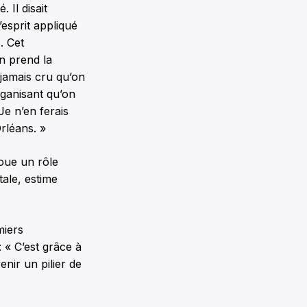
 Il disait
esprit appliqué
. Cet
n prend la
 jamais cru qu’on
rganisant qu’on
Je n’en ferais
Orléans. »
joue un rôle
tale, estime
miers
« C’est grâce à
nir un pilier de