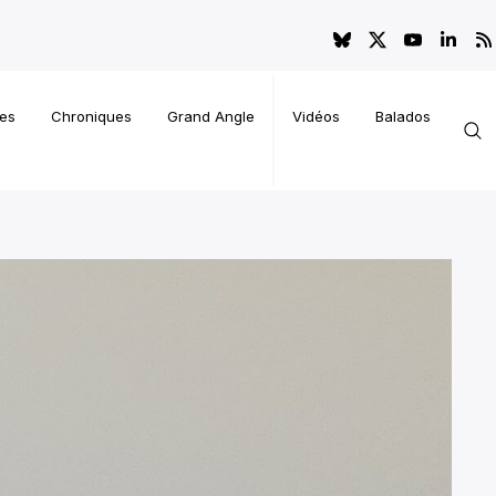
es
Chroniques
Grand Angle
Vidéos
Balados