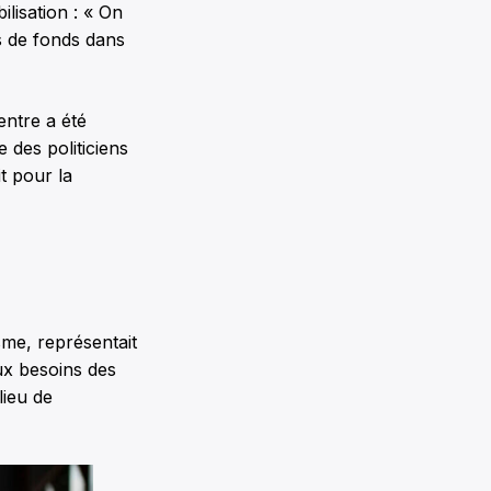
lisation : « On
es de fonds dans
entre a été
e des politiciens
t pour la
sme, représentait
ux besoins des
lieu de