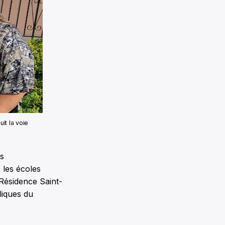
it la voie
ns
s les écoles
Résidence Saint-
liques du