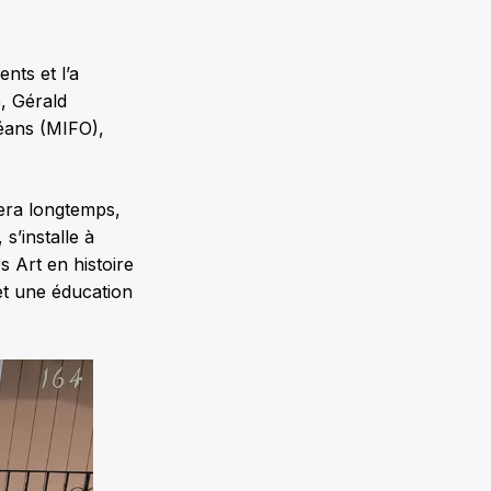
nts et l’a
, Gérald
éans (MIFO),
tera longtemps,
 s’installe à
 Art en histoire
 et une éducation