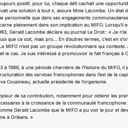
ujours positif, pour lui, chaque défi cachait une opportunité.
 avait une solution à tout », assure Mme Lacombe. Un état d’
vie personnelle que dans ses engagements communautaires
carne pleinement dans son implication au MIFO. Lorsqu’il e
83, Gérald Lacombe déclare au journal Le Droit : « Je n’ai
 quoi que ce soit, mais pro… En d’autres termes, c’est en s’o
 Le MIFO n’est pas un groupe révolutionnaire qui conteste. 
tait le cas. Je suis intéressé à promouvoir le fait français à 
3 à 1986, à une période charnière de l’histoire du MIFO, il 
structuration des services francophones dans l’est de la capi
va Cousineau, actuelle présidente de l’organisme.
ampleur de sa contribution, notamment pour obtenir les pre
cessaires à la croissance de la communauté francophone : 
omme Gérald Lacombe que le MIFO a pu voir le jour et deve
ne à Orléans. »