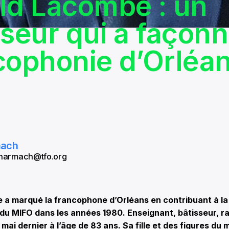
ld Lacombe : un
sseur qui a façonn
cophonie d’Orléa
mach
 aharmach@tfo.org
 a marqué la francophone d’Orléans en contribuant à la
 du MIFO dans les années 1980. Enseignant, bâtisseur, ra
9 mai dernier à l’âge de 83 ans. Sa fille et des figures du m