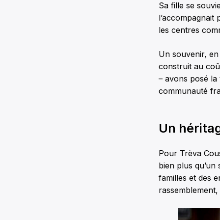
Sa fille se souv
l’accompagnait p
les centres co
Un souvenir, en 
construit au coût
– avons posé la t
communauté fran
Un héritag
Pour Trèva Cousi
bien plus qu’un 
familles et des
rassemblement, 