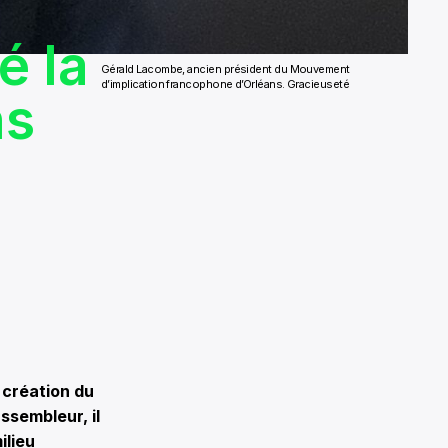
é la
Gérald Lacombe, ancien président du Mouvement
d’implication francophone d’Orléans. Gracieuseté
ns
 création du
ssembleur, il
ilieu