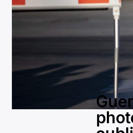
Guer
phot