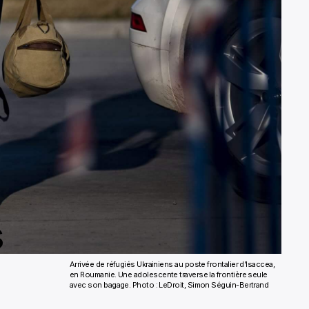
s
Arrivée de réfugiés Ukrainiens au poste frontalier d'Isaccea,
en Roumanie. Une adolescente traverse la frontière seule
avec son bagage. Photo : LeDroit, Simon Séguin-Bertrand