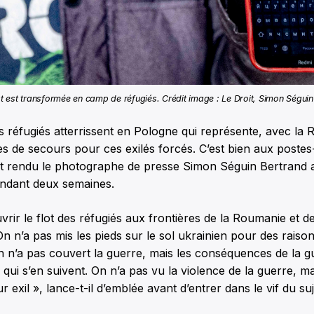
t est transformée en camp de réfugiés. Crédit image : Le Droit, Simon Ségui
s réfugiés atterrissent en Pologne qui représente, avec la 
ies de secours pour ces exilés forcés. C’est bien aux postes
t rendu le photographe de presse Simon Séguin Bertrand af
endant deux semaines.
uvrir le flot des réfugiés aux frontières de la Roumanie et d
On n’a pas mis les pieds sur le sol ukrainien pour des rais
On n’a pas couvert la guerre, mais les conséquences de la gu
ui s’en suivent. On n’a pas vu la violence de la guerre, mai
r exil », lance-t-il d’emblée avant d’entrer dans le vif du suj