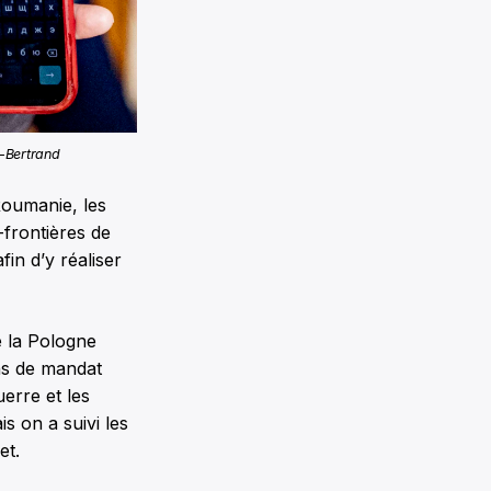
n-Bertrand
Roumanie, les
-frontières de
in d’y réaliser
e la Pologne
ons de mandat
erre et les
s on a suivi les
et.