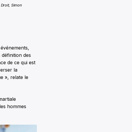
 Droit, Simon
s événements,
 définition des
ce de ce qui est
erser la
e », relate le
martiale
e les hommes