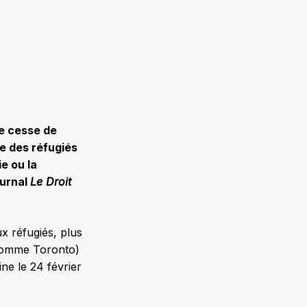
de cesse de
ue des réfugiés
e ou la
ournal
Le Droit
ux réfugiés, plus
e comme Toronto)
ine le 24 février