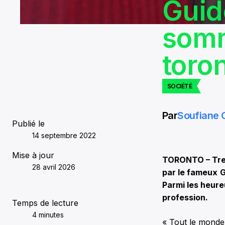
Guid
somm
toron
SOCIÉTÉ
Par
Soufiane
Publié le
14 septembre 2022
Mise à jour
TORONTO – Treiz
28 avril 2026
par le fameux
G
Parmi les heure
profession.
Temps de lecture
4 minutes
« Tout le monde