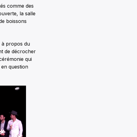
aités comme des
uverte, la salle
 de boissons
in à propos du
ent de décrocher
 cérémonie qui
 en question