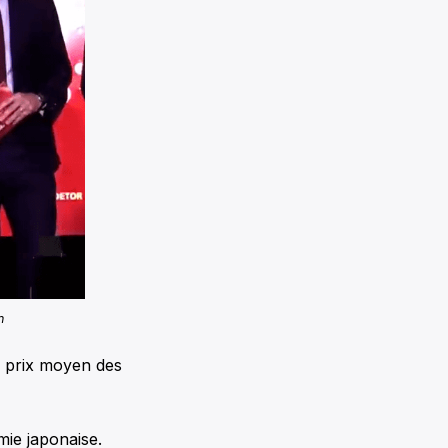
n
un prix moyen des
omie japonaise.