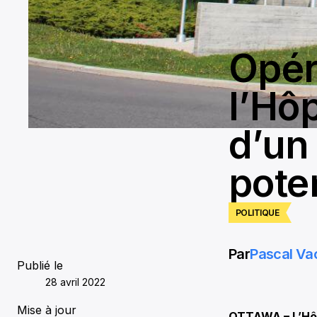
Opér
l’Hôp
d’un
pote
POLITIQUE
Par
Pascal Va
Publié le
28 avril 2022
Mise à jour
OTTAWA – L’Hôpi