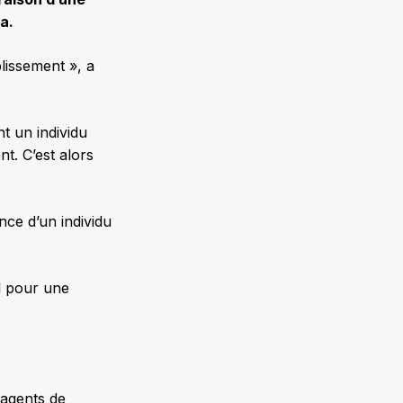
a.
blissement », a
t un individu
t. C’est alors
nce d’un individu
l pour une
 agents de