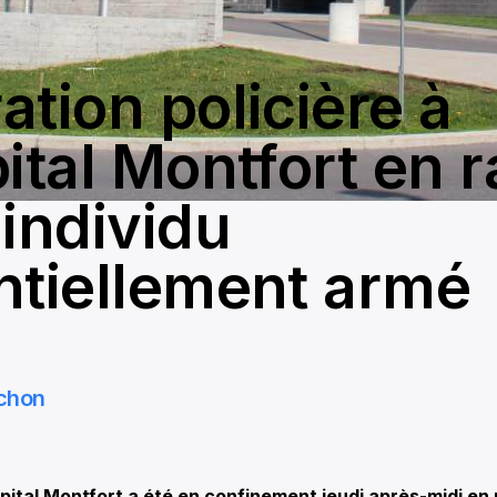
ation policière à
ital Montfort en 
 individu
ntiellement armé
chon
tal Montfort a été en confinement jeudi après-midi en 