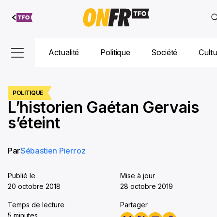
Aller au
contenu
Actualité
Politique
Société
Cult
POLITIQUE
L’historien Gaétan Gervais
s’éteint
Par
Sébastien Pierroz
Publié le
Mise à jour
20 octobre 2018
28 octobre 2019
Temps de lecture
Partager
5 minutes