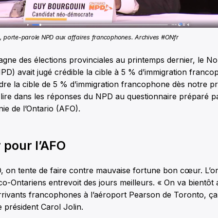
, porte-parole NPD aux affaires francophones. Archives #ONfr
gne des élections provinciales au printemps dernier, le N
D) avait jugé crédible la cible à 5 % d’immigration franc
ndre la cible de 5 % d’immigration francophone dès notre p
 lire dans les réponses du NPD au questionnaire préparé p
ie de l’Ontario (AFO).
r pour l’AFO
O, on tente de faire contre mauvaise fortune bon cœur. L’o
o-Ontariens entrevoit des jours meilleurs. « On va bientôt 
rivants francophones à l’aéroport Pearson de Toronto, ça
e président Carol Jolin.