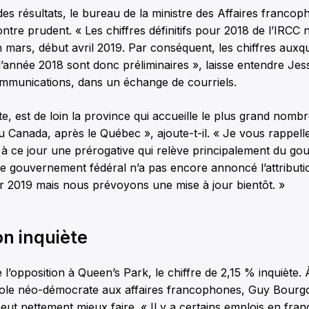
es résultats, le bureau de la ministre des Affaires francop
tre prudent. « Les chiffres définitifs pour 2018 de l’IRCC 
 mars, début avril 2019. Par conséquent, les chiffres auxqu
’année 2018 sont donc préliminaires », laisse entendre Je
ommunications, dans un échange de courriels.
ate, est de loin la province qui accueille le plus grand nomb
Canada, après le Québec », ajoute-t-il. « Je vous rappell
t à ce jour une prérogative qui relève principalement du g
 le gouvernement fédéral n’a pas encore annoncé l’attribut
r 2019 mais nous prévoyons une mise à jour bientôt. »
on inquiète
 l’opposition à Queen’s Park, le chiffre de 2,15 % inquièt
role néo-démocrate aux affaires francophones, Guy Bourgou
t nettement mieux faire. « Il y a certains emplois en franç