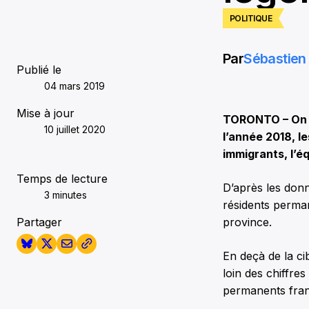
POLITIQUE
Par
Sébastien 
Publié le
04 mars 2019
Mise à jour
TORONTO – On es
10 juillet 2020
l’année 2018, l
immigrants, l’é
Temps de lecture
D’après les donn
3 minutes
résidents perma
Partager
province.
En deçà de la ci
loin des chiffre
permanents fra