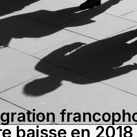
gration francopho
re baisse en 2018