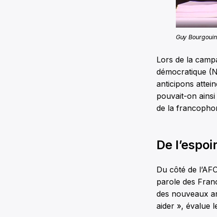
Guy Bourgouin
Lors de la campa
démocratique (NP
anticipons attei
pouvait-on ainsi
de la francophon
De l’espoi
Du côté de l’AF
parole des Franc
des nouveaux ar
aider », évalue l