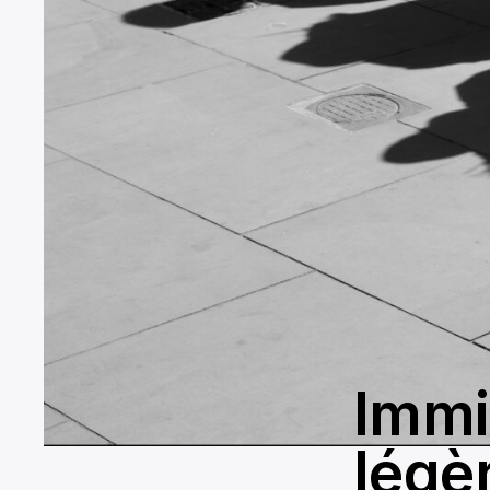
Immi
légè