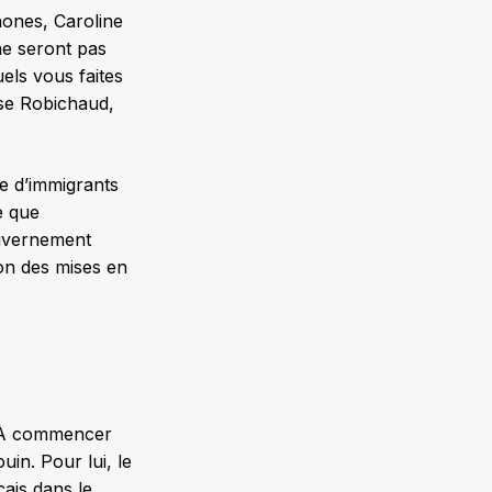
hones, Caroline
ne seront pas
els vous faites
sse Robichaud,
re d’immigrants
e que
ouvernement
ion des mises en
e. À commencer
in. Pour lui, le
ais dans le