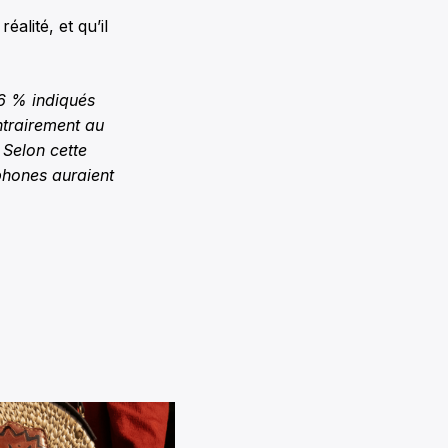
éalité, et qu’il
36 % indiqués
ontrairement au
 Selon cette
phones auraient