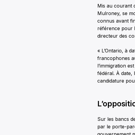
Mis au courant d
Mulroney, se mon
connus avant fin
référence pour l
directeur des c
« L’Ontario, à d
francophones au 
l’immigration es
fédéral. À date,
candidature pou
L’oppositi
Sur les bancs de
par le porte-pa
gouvernement peu