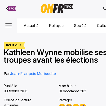
Aller au
contenu
Actualité
Politique
Société
Cult
POLITIQUE
Kathleen Wynne mobilise se
troupes avant les élections
Par
Jean-François Morissette
Publié le
Mise à jour
03 février 2018
01 décembre 2021
Temps de lecture
Partager
4 minutes