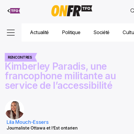
Aller au
contenu
Actualité
Politique
Société
Cult
RENCONTRES
Kimberley Paradis, une
francophone militante au
service de l’accessibilité
Lila Mouch-Essers
Journaliste Ottawa et l’Est ontarien