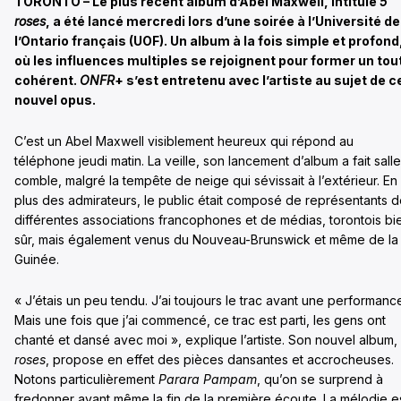
TORONTO – Le plus récent album d’Abel Maxwell, intitulé
5
roses
, a été lancé mercredi lors d’une soirée à l’Université de
l’Ontario français (UOF). Un album à la fois simple et profond
où les influences multiples se rejoignent pour former un tou
cohérent.
ONFR
+ s’est entretenu avec l’artiste au sujet de c
nouvel opus.
C’est un Abel Maxwell visiblement heureux qui répond au
téléphone jeudi matin. La veille, son lancement d’album a fait salle
comble, malgré la tempête de neige qui sévissait à l’extérieur. En
plus des admirateurs, le public était composé de représentants 
différentes associations francophones et de médias, torontois bi
sûr, mais également venus du Nouveau-Brunswick et même de la
Guinée.
« J’étais un peu tendu. J’ai toujours le trac avant une performanc
Mais une fois que j’ai commencé, ce trac est parti, les gens ont
chanté et dansé avec moi », explique l’artiste. Son nouvel album,
roses
, propose en effet des pièces dansantes et accrocheuses.
Notons particulièrement
Parara Pampam
, qu’on se surprend à
fredonner avant même la fin de la première écoute. La mélodie e