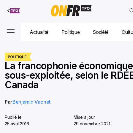
Aller au
contenu
Actualité
Politique
Société
Cult
POLITIQUE
La francophonie économique
sous-exploitée, selon le RDÉ
Canada
Par
Benjamin Vachet
Publié le
Mise à jour
25 avril 2016
29 novembre 2021