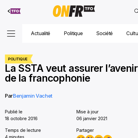
Aller au
contenu
Actualité
Politique
Société
Cult
POLITIQUE
La SSTA veut assurer l’avenir
de la francophonie
Par
Benjamin Vachet
Publié le
Mise à jour
18 octobre 2016
06 janvier 2021
Temps de lecture
Partager
4 minutes