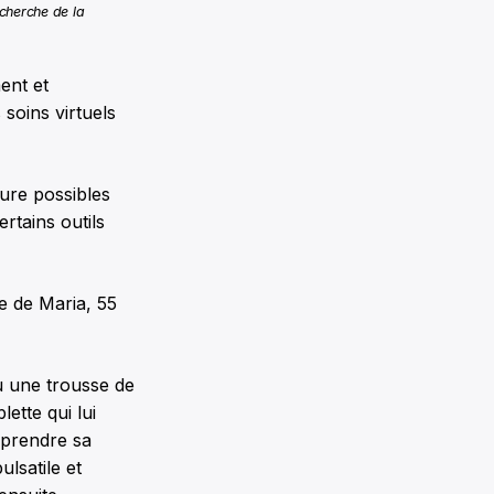
echerche de la
ent et
 soins virtuels
gure possibles
rtains outils
e de Maria, 55
u une trousse de
ette qui lui
 prendre sa
ulsatile et