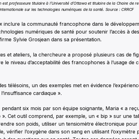
 est professeure titulaire à l’Université d’Ottawa et titulaire de la Chaire de r
nternationale sur les technologies numériques de la santé. Source : CRRCF
ut « inclure la communauté francophone dans le développem
 technologies numériques de santé pour soutenir l’accès à des
ffirme Sylvie Grosjean dans sa présentation.
s et ateliers, la chercheure a proposé plusieurs cas de fi
le niveau d’acceptabilité des francophones à l’usage de ce
des télésoins, un des exemples met en évidence l’expérienc
e l’insuffisance cardiaque ».
e pendant six mois par son équipe soignante, Maria « a reç
». Cet outil comprend, par exemple, un « bip » sur une tabl
endre son poids, utiliser un tensiomètre électronique pour
le, vérifier l’oxygène dans son sang en utilisant l’oxymètre p