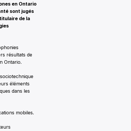
hones en Ontario
anté sont jugés
itulaire de la
gies
ophonies
rs résultats de
n Ontario.
e sociotechnique
ieurs éléments
iques dans les
ications mobiles.
teurs