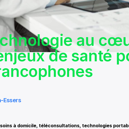
echnologie au cœ
enjeux de santé p
francophones
h-Essers
ins à domicile, téléconsultations, technologies portab