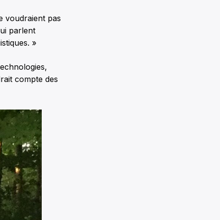
 ne voudraient pas
ui parlent
istiques. »
technologies,
drait compte des