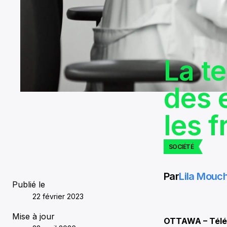
La t
des 
les 
SOCIÉTÉ
Par
Lila Mouc
Publié le
22 février 2023
Mise à jour
OTTAWA – Téléso