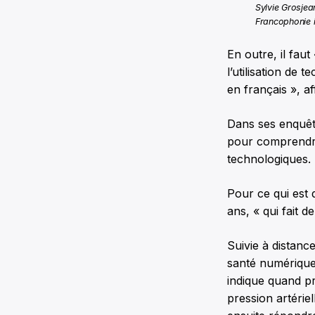
Sylvie Grosjean
Francophonie i
En outre, il fa
l’utilisation de
en français », a
Dans ses enquête
pour comprendre 
technologiques.
Pour ce qui est 
ans, « qui fait d
Suivie à distanc
santé numérique 
indique quand pr
pression artériel