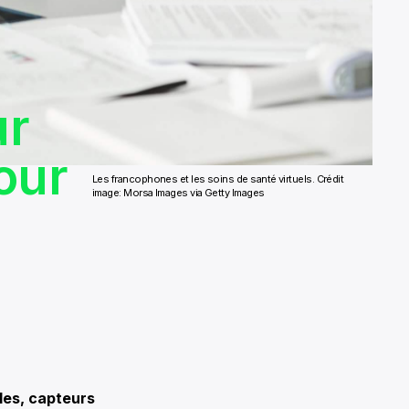
ur
our
Les francophones et les soins de santé virtuels. Crédit
image: Morsa Images via Getty Images
les, capteurs