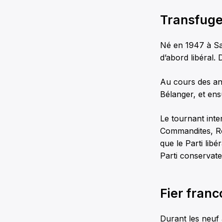
Transfuge 
Né en 1947 à Sai
d’abord libéral. 
Au cours des ann
Bélanger, et en
Le tournant int
Commandites, Roya
que le Parti lib
Parti conservate
Fier fran
Durant les neuf