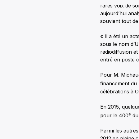
rares voix de so
aujourd’hui anal
souvient tout d
« Il a été un ac
sous le nom d’Un
radiodiffusion 
entré en poste c
Pour M. Michaud,
financement du
célébrations à O
En 2015, quelque
e
pour le 400
du 
Parmi les autres
2012 en pleine cr