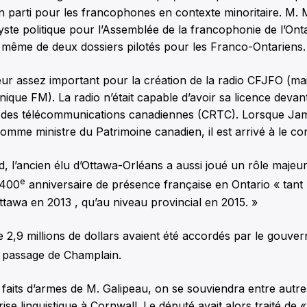
n parti pour les francophones en contexte minoritaire. M.
yste politique pour l’Assemblée de la francophonie de l’Ont
e même de deux dossiers pilotés pour les Franco-Ontariens.
teur assez important pour la création de la radio CFJFO (m
ique FM). La radio n’était capable d’avoir sa licence devant
et des télécommunications canadiennes (CRTC). Lorsque J
omme ministre du Patrimoine canadien, il est arrivé à le co
 l’ancien élu d’Ottawa-Orléans a aussi joué un rôle majeur
e
 400
anniversaire de présence française en Ontario « tant 
ttawa en 2013 , qu’au niveau provincial en 2015. »
 2,9 millions de dollars avaient été accordés par le gouve
passage de Champlain.
 faits d’armes de M. Galipeau, on se souviendra entre autre
ise linguistique à Cornwall. Le député avait alors traité de 