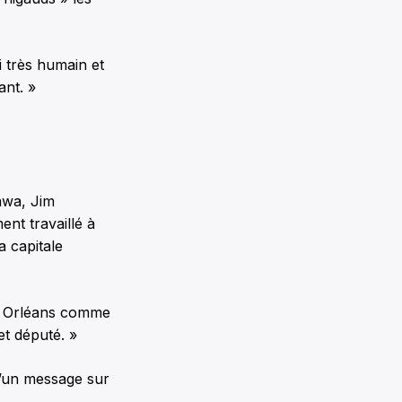
si très humain et
ant. »
tawa, Jim
nt travaillé à
a capitale
ur Orléans comme
et député. »
d’un message sur