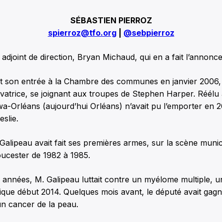
SÉBASTIEN PIERROZ
spierroz@tfo.org
|
@sebpierroz
 adjoint de direction, Bryan Michaud, qui en a fait l’annon
it son entrée à la Chambre des communes en janvier 2006,
atrice, se joignant aux troupes de Stephen Harper. Réélu à
wa-Orléans (aujourd’hui Orléans) n’avait pu l’emporter en 2
eslie.
Galipeau avait fait ses premières armes, sur la scène mun
oucester de 1982 à 1985.
années, M. Galipeau luttait contre un myélome multiple, un
ique début 2014. Quelques mois avant, le député avait gag
n cancer de la peau.