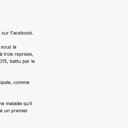
ce sur Facebook.
 sous la
 trois reprises,
015, battu par le
icipale, comme
e maladie qu’il
né un premier