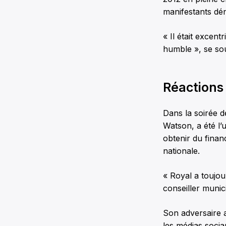
manifestants dén
« Il était excent
humble », se sou
Réactions
Dans la soirée d
Watson, a été l’
obtenir du finan
nationale.
« Royal a toujo
conseiller munic
Son adversaire a
les médias socia