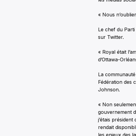
« Nous n’oublier
Le chef du Parti
sur Twitter.
« Royal était l’
d’Ottawa-Orléans
La communauté f
Fédération des
Johnson.
« Non seulement 
gouvernement de
j’étais président
rendait disponib
les enjeux des l