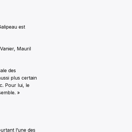
Galipeau est
-Vanier, Mauril
ale des
aussi plus certain
. Pour lui, le
semble. »
rtant l’une des