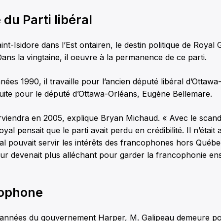
du Parti libéral
nt-Isidore dans l’Est ontairen, le destin politique de Royal 
Dans la vingtaine, il oeuvre à la permanence de ce parti.
ées 1990, il travaille pour l’ancien député libéral d’Ottawa
suite pour le député d’Ottawa-Orléans, Eugène Bellemare.
erviendra en 2005, explique Bryan Michaud. « Avec le scand
l pensait que le parti avait perdu en crédibilité. Il n’était 
éral pouvait servir les intérêts des francophones hors Québec
ur devenait plus alléchant pour garder la francophonie en
cophone
 années du gouvernement Harper, M. Galipeau demeure pou