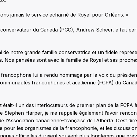
ons jamais le service acharné de Royal pour Orléans. »
 conservateur du Canada (PCC), Andrew Scheer, a fait part 
ami de notre grande famille conservatrice et un fidèle repré
. Nos pensées sont avec la famille de Royal et ses proches
rancophone lui a rendu hommage par la voix du président
 communautés francophones et acadienne (FCFA) du Canad
était-il un des interlocuteurs de premier plan de la FCFA 
 Stephen Harper, je me rappelle également l’avoir rencon
 de l’Association canadienne-française de l’Alberta. C’est dir
le pour les organismes de la francophonie, et les discussion
angues officielles duraient souvent plus longtemps que prévu 