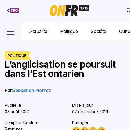
Aller au
contenu
Actualité
Politique
Société
Cult
POLITIQUE
L’anglicisation se poursuit
dans l’Est ontarien
Par
Sébastien Pierroz
Publié le
Mise à jour
03 août 2017
02 décembre 2019
Temps de lecture
Partager
5 minutes