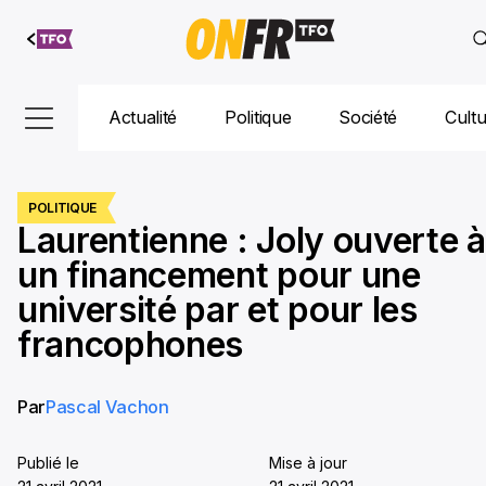
Aller au
contenu
Actualité
Politique
Société
Cult
POLITIQUE
Laurentienne : Joly ouverte à
un financement pour une
université par et pour les
francophones
Par
Pascal Vachon
Publié le
Mise à jour