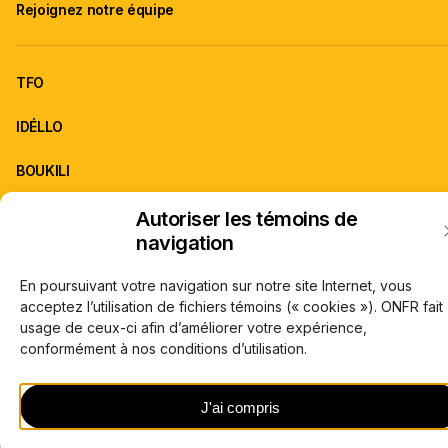
Rejoignez notre équipe
TFO
IDÉLLO
BOUKILI
Autoriser les témoins de
ONFR est la franchise d'information de TFO.
navigation
À propos de TFO
Carrières
© Office des télécommunications éducatives de langue française de l’Onta
En poursuivant votre navigation sur notre site Internet, vous
(TFO) 2026
acceptez l’utilisation de fichiers témoins (« cookies »). ONFR fait
usage de ceux-ci afin d’améliorer votre expérience,
conformément à nos conditions d’utilisation.
J'ai compris