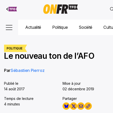
Aller au
contenu
Actualité
Politique
Société
Cult
POLITIQUE
Le nouveau ton de l’AFO
Par
Sébastien Pierroz
Publié le
Mise à jour
14 août 2017
02 décembre 2019
Temps de lecture
Partager
4 minutes