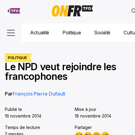
Aller au
contenu
Actualité
Politique
Société
Cult
POLITIQUE
Le NPD veut rejoindre les
francophones
Par
François Pierre Dufault
Publié le
Mise à jour
16 novembre 2014
18 novembre 2014
Temps de lecture
Partager
2 minutes