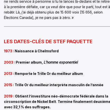
ne rends service à personne si tu te lances là-dedans et te retire
à la première défaite, car ça veut dire que pour le parti, tout est 
rebâtir. Là, j’ai déjà obtenu plus de 15 600 voix [15 656, selon
Élections Canada], je ne pars pas à zéro.
»
LES DATES-CLÉS DE STEF PAQUETTE
1973 :
Naissance à Chelmsford
2003 :
Premier album,
L’homme exponentiel
2013 :
Remporte le Trille Or du meilleur album
2015 :
Trille Or du meilleur interprète masculin de l’année
2019 :
Obtient l’investiture néo-démocrate fédérale dans la
circonscription de Nickel Belt
.
Termine finalement deuxièm
avec 32,1 % des suffrages.