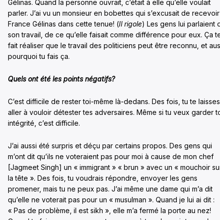
Gélinas. Quand la personne ouvrait, c’était à elle qu’elle voulait
parler. J’ai vu un monsieur en bobettes qui s’excusait de recevoir
France Gélinas dans cette tenue! (
Il rigole
) Les gens lui parlaient 
son travail, de ce qu’elle faisait comme différence pour eux. Ça t
fait réaliser que le travail des politiciens peut être reconnu, et aus
pourquoi tu fais ça.
Quels ont été les points négatifs?
C’est difficile de rester toi-même là-dedans. Des fois, tu te laisses
aller à vouloir détester tes adversaires. Même si tu veux garder t
intégrité, c’est difficile.
J’ai aussi été surpris et déçu par certains propos. Des gens qui
m’ont dit qu’ils ne voteraient pas pour moi à cause de mon chef
[Jagmeet Singh] un « immigrant » « brun » avec un « mouchoir su
la tête ». Des fois, tu voudrais répondre, envoyer les gens
promener, mais tu ne peux pas. J’ai même une dame qui m’a dit
qu’elle ne voterait pas pour un « musulman ». Quand je lui ai dit :
« Pas de problème, il est sikh », elle m’a fermé la porte au nez!