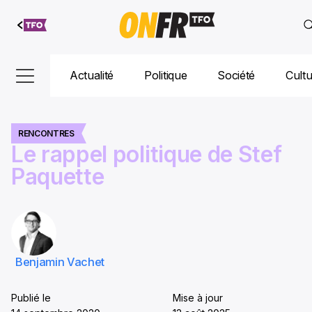
Aller au
contenu
Actualité
Politique
Société
Cult
RENCONTRES
Le rappel politique de Stef
Paquette
Benjamin Vachet
Publié le
Mise à jour