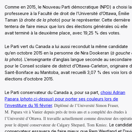
Comme en 2015, le Nouveau Parti démocratique (NPD) a choisi la
professeure à la Faculté de droit de l’Université d’Ottawa, Émilie
Taman (
à droite de la photo
) pour le représenter. Cette dernière
tentera de faire mieux que lors des élections générales où elle
avait terminé à la deuxième place, avec 19,25 % des votes.
Le Parti vert du Canada a lui aussi reconduit la même candidate
qu’en octobre 2015 en la personne de Nira Dookeran (
à gauche 
la photo
). L’enseignante d’anglais langue seconde au secondaire
pour le Conseil scolaire de district d’Ottawa-Carleton, originaire 
Saint-Boniface au Manitoba, avait recueilli 3,07 % des voix lors 
élections d’octobre 2015.
Le Parti conservateur du Canada a, pour sa part,
choisi Adrian
Papara (
photo ci-dessus
) pour porter ses couleurs lors de
Diplômé de l’Université Simon Fraser,
l’investiture du 16 février
.
M. Papara vit à Vanier depuis près de trois ans et a complété des études à
l’Université d’Ottawa. Il travaille actuellement comme directeur des opérati
pour le député conservateur de Calgary Shepard, Tom Kmiec.
Le candidat
conservateur essayera de faire mieux que Rem Westland et Davi