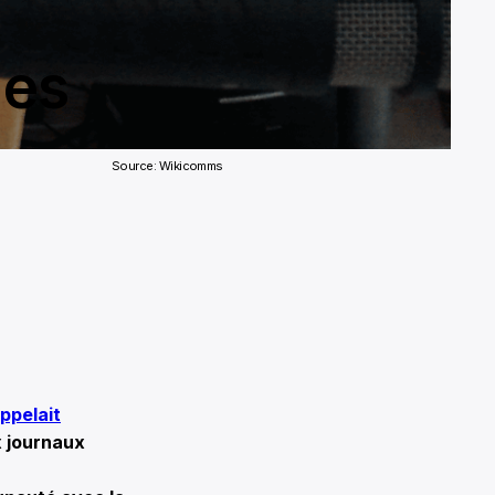
nes
Source: Wikicomms
ppelait
 journaux