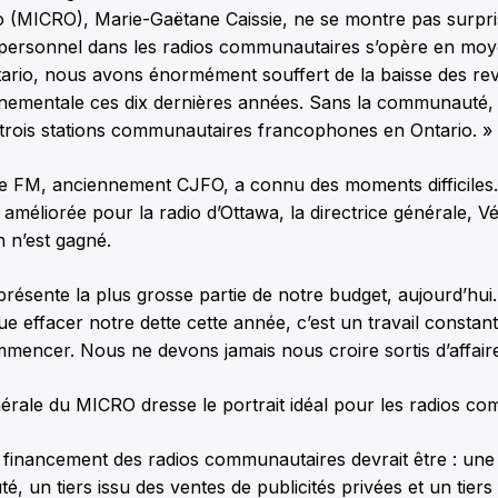
io (MICRO), Marie-Gaëtane Caissie, ne se montre pas surpri
ersonnel dans les radios communautaires s’opère en moy
tario, nous avons énormément souffert de la baisse des re
rnementale ces dix dernières années. Sans la communauté,
trois stations communautaires francophones en Ontario. »
e FM, anciennement CJFO, a connu des moments difficiles. Et
améliorée pour la radio d’Ottawa, la directrice générale, 
n n’est gagné.
eprésente la plus grosse partie de notre budget, aujourd’hui.
e effacer notre dette cette année, c’est un travail constant,
mencer. Nous ne devons jamais nous croire sortis d’affaire
nérale du MICRO dresse le portrait idéal pour les radios c
le financement des radios communautaires devrait être : une
, un tiers issu des ventes de publicités privées et un tiers 