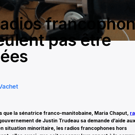
radios francopho
eulent pas être
iées
Vachet
 que la sénatrice franco-manitobaine, Maria Chaput,
ra
gouvernement de Justin Trudeau sa demande d’aide aux
 situation minoritaire, les radios francophones hors