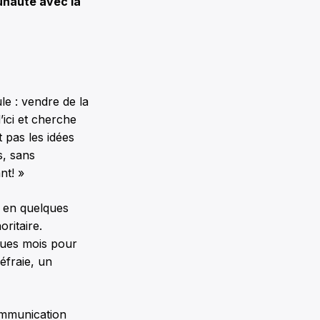
unauté avec la
ule : vendre de la
’ici et cherche
t pas les idées
s, sans
nt! »
 en quelques
oritaire.
lques mois pour
défraie, un
ommunication