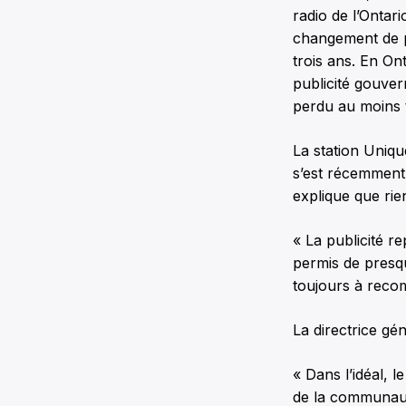
radio de l’Ontar
changement de p
trois ans. En On
publicité gouve
perdu au moins 
La station Uniqu
s’est récemment 
explique que rie
« La publicité r
permis de presqu
toujours à recom
La directrice gé
« Dans l’idéal, 
de la communauté