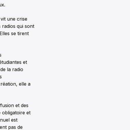
ux.
vit une crise
 radios qui sont
lles se tirent
s
tudiantes et
e la radio
s
éation, elle a
ffusion et des
obligatoire et
nuel est
ment pas de