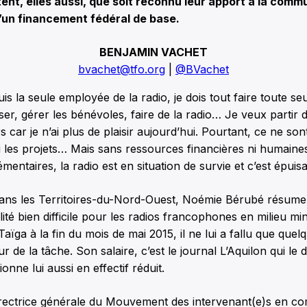
nt, elles aussi, que soit reconnu leur apport à la comm
’un financement fédéral de base.
BENJAMIN VACHET
bvachet@tfo.org
|
@BVachet
uis la seule employée de la radio, je dois tout faire toute se
liser, gérer les bénévoles, faire de la radio… Je veux partir d
s car je n’ai plus de plaisir aujourd’hui. Pourtant, ce ne son
 les projets… Mais sans ressources financières ni humaine
entaires, la radio est en situation de survie et c’est épuisa
dans les Territoires-du-Nord-Ouest, Noémie Bérubé résume
té bien difficile pour les radios francophones en milieu min
Taïga à la fin du mois de mai 2015, il ne lui a fallu que que
 de la tâche. Son salaire, c’est le journal L’Aquilon qui le 
ionne lui aussi en effectif réduit.
directrice générale du Mouvement des intervenant(e)s en c