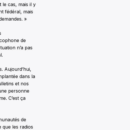
le cas, mais il y
t fédéral, mais
 demandes. »
s
ancophone de
tuation n’a pas
l.
s. Aujourd’hui,
 implantée dans la
letins et nos
 une personne
sme. C’est ça
munautés de
e que les radios