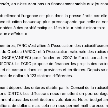
anada
, en n’assurant pas un financement stable aux journa
tuellement l’urgence est plus dans la presse écrite car elle 
une situation beaucoup plus préoccupante que celle de nos
ntées à des problématiques liées à leur statut minoritaire. E
ux d’affaire. »
embres, l’ARC s’est alliée à l’Association des radiodiffuseur
du Québec (ARCQ) et à l’Association nationale des radios é
(NCRA/ANREC) pour fonder, en 2007, le Fonds canadien d
FCRC). Le FCRC propose de financer les projets des radio
t de campus dans les provinces et territoires. Depuis sa cr
lions de dollars à 123 stations différentes.
ent dépend des critères établis par le Conseil de la radiodi
ons (CRTC). Les diffuseurs nous remettent un pourcentage 
nnent aussi des contributions volontaires. Notre budget an
millions de dollars, mais cela ne nous permet malheureuse