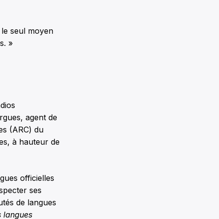
t le seul moyen
s. »
dios
rgues, agent de
res (ARC) du
ées, à hauteur de
ues officielles
specter ses
utés de langues
s langues