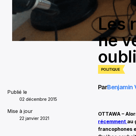
Les 
ne v
oubl
POLITIQUE
Par
Benjamin 
Publié le
02 décembre 2015
Mise à jour
OTTAWA – Alors
22 janvier 2021
récemment
au 
francophones en