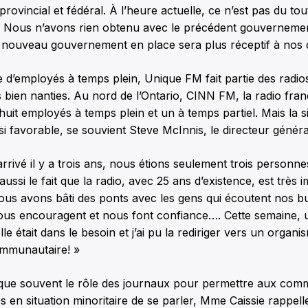
vincial et fédéral. À l’heure actuelle, ce n’est pas du tout 
r. Nous n’avons rien obtenu avec le précédent gouvernemen
 nouveau gouvernement en place sera plus réceptif à nos
 d’employés à temps plein, Unique FM fait partie des radio
bien nanties. Au nord de l’Ontario, CINN FM, la radio fr
uit employés à temps plein et un à temps partiel. Mais la si
si favorable, se souvient Steve McInnis, le directeur généra
arrivé il y a trois ans, nous étions seulement trois personne
t aussi le fait que la radio, avec 25 ans d’existence, est très
s avons bâti des ponts avec les gens qui écoutent nos bul
nous encouragent et nous font confiance…. Cette semaine,
le était dans le besoin et j’ai pu la rediriger vers un organi
ommunautaire! »
que souvent le rôle des journaux pour permettre aux com
es en situation minoritaire de se parler, Mme Caissie rappell