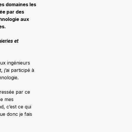
des domaines les
rée par des
chnologie aux
es.
eries et
eux ingénieurs
 j’ai participé à
hnologie.
éressée par ce
me mes
d, c’est ce qui
ue donc je fais