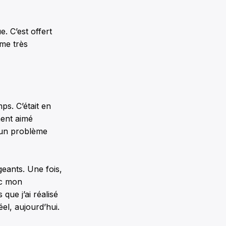
. C’est offert
ême très
ps. C’était en
ment aimé
t un problème
eants. Une fois,
ec mon
que j’ai réalisé
el, aujourd’hui.