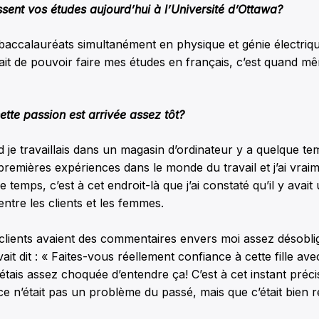
ent vos études aujourd’hui à l’Université d’Ottawa?
baccalauréats simultanément en physique et génie électrique
fait de pouvoir faire mes études en français, c’est quand m
ette passion est arrivée assez tôt?
d je travaillais dans un magasin d’ordinateur y a quelque tem
premières expériences dans le monde du travail et j’ai vrai
 temps, c’est à cet endroit-là que j’ai constaté qu’il y avai
entre les clients et les femmes.
clients avaient des commentaires envers moi assez désoblig
it dit : « Faites-vous réellement confiance à cette fille av
étais assez choquée d’entendre ça! C’est à cet instant précis 
ce n’était pas un problème du passé, mais que c’était bien ré