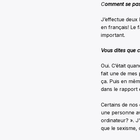
C
omment se pass
J’effectue deux 
en français! Le 
important.
Vous dites que c
Oui. C’était quan
fait une de mes 
ça. Puis en même
dans le rapport 
Certains de nos 
une personne ava
ordinateur? ». J’
que le sexisme, 