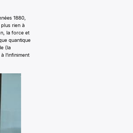
années 1880,
plus rien à
n, la force et
ique quantique
e (la
 l’infiniment