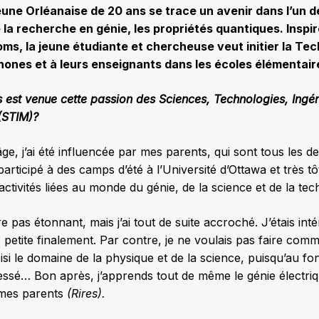
eune Orléanaise de 20 ans se trace un avenir dans l’un 
 la recherche en génie, les propriétés quantiques. Inspi
s, la jeune étudiante et chercheuse veut initier la Te
ones et à leurs enseignants dans les écoles élémentair
st venue cette passion des Sciences, Technologies, Ingéni
(STIM)?
e, j’ai été influencée par mes parents, qui sont tous les d
 participé à des camps d’été à l’Université d’Ottawa et très tôt,
tivités liées au monde du génie, de la science et de la tec
e pas étonnant, mais j’ai tout de suite accroché. J’étais int
petite finalement. Par contre, je ne voulais pas faire com
isi le domaine de la physique et de la science, puisqu’au fon
ressé… Bon après, j’apprends tout de même le génie électriq
mes parents
(Rires).