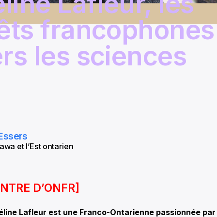
line Lafleur, les
rêts francophones
ers les sciences
Essers
awa et l’Est ontarien
ONTRE D’ONFR]
ine Lafleur est une Franco-Ontarienne passionnée par l