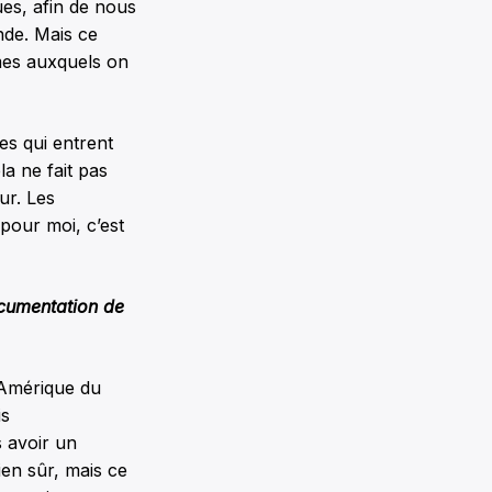
ques, afin de nous
nde. Mais ce
mes auxquels on
es qui entrent
a ne fait pas
ur. Les
pour moi, c’est
ocumentation de
n Amérique du
is
 avoir un
ien sûr, mais ce