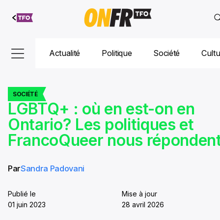
Aller au
contenu
Actualité
Politique
Société
Cult
SOCIÉTÉ
LGBTQ+ : où en est-on en
Ontario? Les politiques et
FrancoQueer nous réponden
Par
Sandra Padovani
Publié le
Mise à jour
01 juin 2023
28 avril 2026