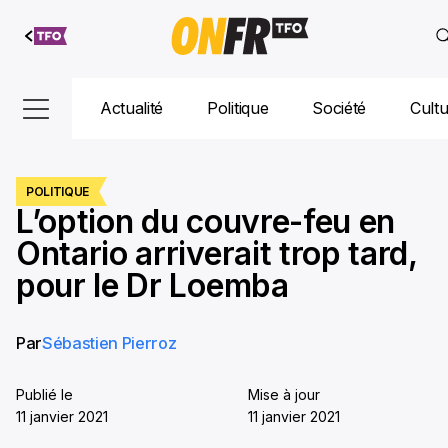
Aller au
contenu
Actualité
Politique
Société
Cult
POLITIQUE
L’option du couvre-feu en
Ontario arriverait trop tard,
pour le Dr Loemba
Par
Sébastien Pierroz
Publié le
Mise à jour
11 janvier 2021
11 janvier 2021