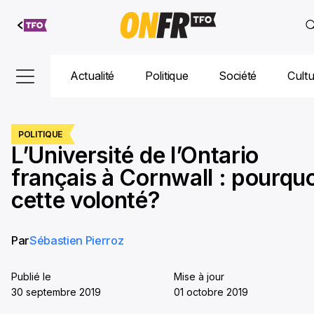
Aller au
contenu
Actualité
Politique
Société
Cult
POLITIQUE
L’Université de l’Ontario
français à Cornwall : pourquo
cette volonté?
Par
Sébastien Pierroz
Publié le
Mise à jour
30 septembre 2019
01 octobre 2019