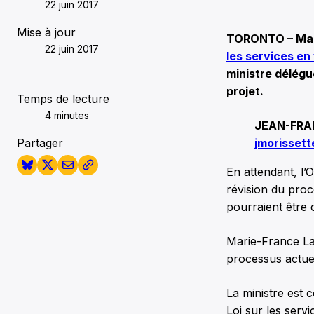
22 juin 2017
Mise à jour
TORONTO – Mari
22 juin 2017
les services en
ministre délég
projet.
Temps de lecture
4 minutes
JEAN-FRA
Partager
jmorisset
En attendant, l
révision du proc
pourraient être
Marie-France L
processus actue
La ministre est c
Loi sur les serv