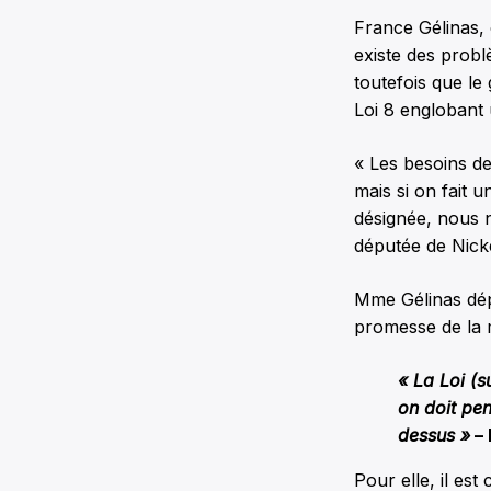
France Gélinas, 
existe des prob
toutefois que le
Loi 8 englobant
« Les besoins d
mais si on fait 
désignée, nous n
députée de Nicke
Mme Gélinas dépl
promesse de la m
« La Loi (s
on doit pen
dessus »
– 
Pour elle, il es