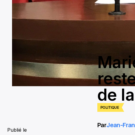
Mari
reste
de la
POLITIQUE
Par
Jean-Fran
Publié le