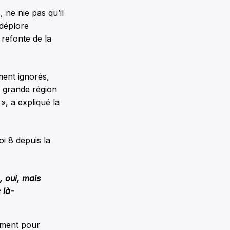
 ne nie pas qu’il
 déplore
refonte de la
ment ignorés,
e grande région
, a expliqué la
oi 8 depuis la
, oui, mais
 là-
nement pour