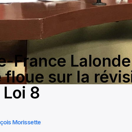
e-France Lalonde
 floue sur la révi
 Loi 8
çois Morissette