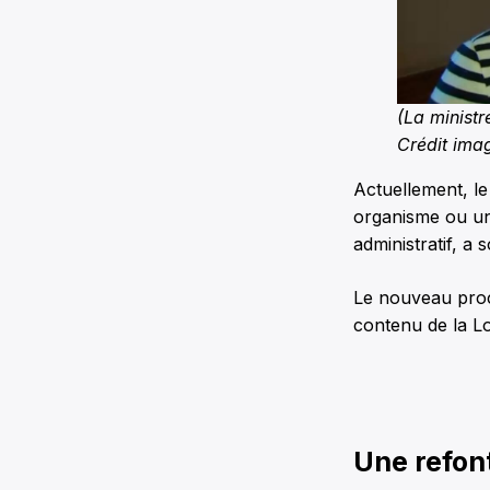
(La minist
Crédit ima
Actuellement, l
organisme ou une
administratif, a
Le nouveau proce
contenu de la
Lo
Une refont