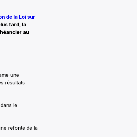
on de la Loi sur
lus tard, la
chéancier au
tame une
s résultats
 dans le
une refonte de la