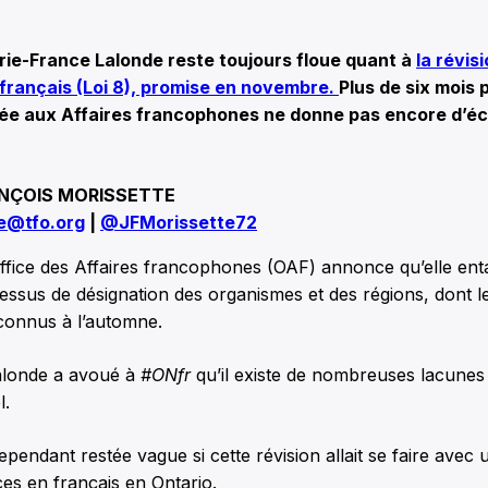
e-France Lalonde reste toujours floue quant à
la révisi
 français (Loi 8), promise en novembre.
Plus de six mois p
uée aux Affaires francophones ne donne pas encore d’é
NÇOIS MORISSETTE
te@tfo.org
|
@JFMorissette72
’Office des Affaires francophones (OAF) annonce qu’elle en
essus de désignation des organismes et des régions, dont le
 connus à l’automne.
alonde a avoué à
#ONfr
qu’il existe de nombreuses lacunes
l.
ependant restée vague si cette révision allait se faire avec 
ices en français en Ontario.