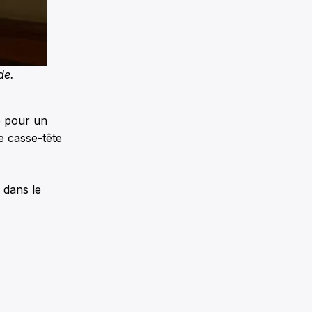
de.
e pour un
e casse-tête
 dans le