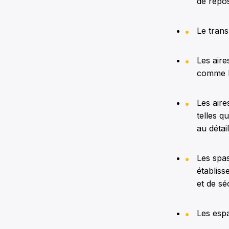
de repos
Le trans
Les aire
comme le
Les air
telles q
au détail
Les spas
établiss
et de sé
Les esp