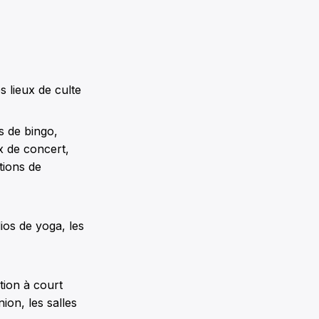
s lieux de culte
es de bingo,
x de concert,
tions de
dios de yoga, les
tion à court
nion, les salles