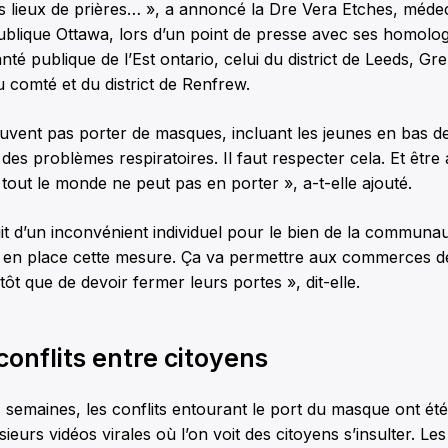
es lieux de prières… », a annoncé la Dre Vera Etches, médec
ublique Ottawa, lors d’un point de presse avec ses homolo
té publique de l’Est ontario, celui du district de Leeds, Gre
u comté et du district de Renfrew.
uvent pas porter de masques, incluant les jeunes en bas de
es problèmes respiratoires. Il faut respecter cela. Et être
tout le monde ne peut pas en porter », a-t-elle ajouté.
agit d’un inconvénient individuel pour le bien de la communaut
 en place cette mesure. Ça va permettre aux commerces d
ôt que de devoir fermer leurs portes », dit-elle.
 conflits entre citoyens
 semaines, les conflits entourant le port du masque ont é
lusieurs vidéos virales où l’on voit des citoyens s’insulter. L