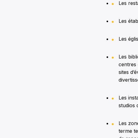
Les rest
Les étab
Les égli
Les bibl
centres 
sites d’
divertis
Les inst
studios 
Les zon
terme te