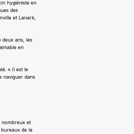
in hygiéniste en
gues des
nville et Lanark,
 deux ans, les
 aimable en
é. « Il est le
e naviguer dans
té nombreux et
es bureaux de la