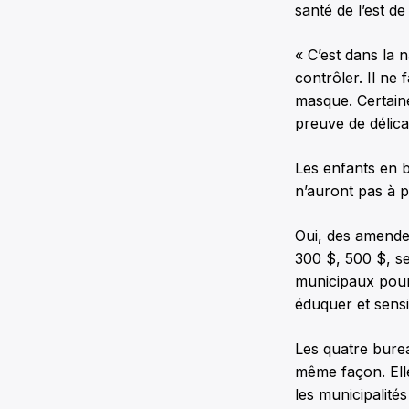
santé de l’est d
« C’est dans la 
contrôler. Il ne
masque. Certaine
preuve de délica
Les enfants en 
n’auront pas à p
Oui, des amende
300 $, 500 $, se
municipaux pourr
éduquer et sensib
Les quatre burea
même façon. Elle
les municipalités