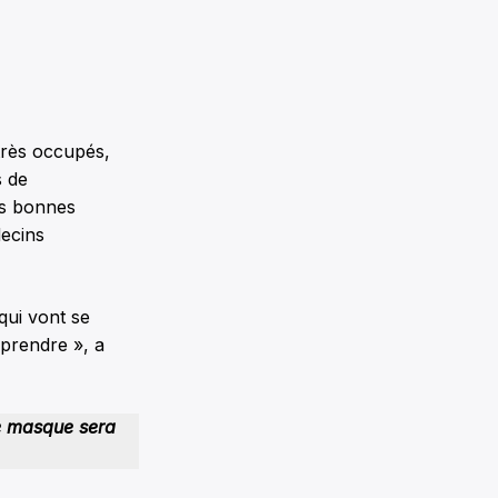
très occupés,
s de
es bonnes
decins
 qui vont se
eprendre », a
le masque sera