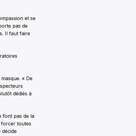
compassion et se
 porte pas de
Il faut faire
ratoires
e masque. « De
inspecteurs
lutôt dédiés à
 font pas de la
 forcer toutes
e décide