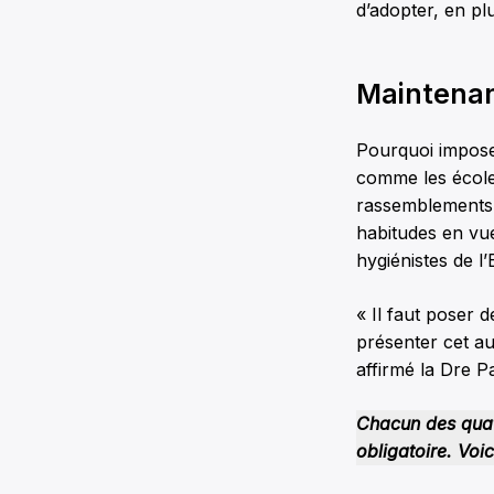
d’adopter, en pl
Maintenan
Pourquoi imposer
comme les écoles
rassemblements 
habitudes en vue
hygiénistes de l’
« Il faut poser d
présenter cet au
affirmé la Dre P
Chacun des quatr
obligatoire. Voic