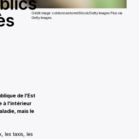
blics
ès
Crédit image: coldsnowstorm/iStock/Getty Images Plus via
Getty Images
blique de l’Est
 à l’intérieur
aladie, mais le
 les taxis, les