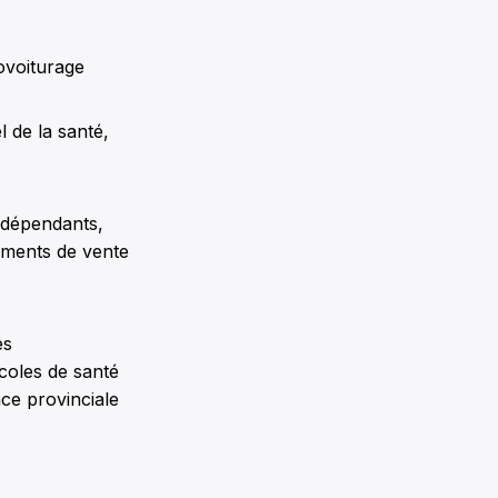
covoiturage
 de la santé,
ndépendants,
ssements de vente
es
ocoles de santé
nce provinciale